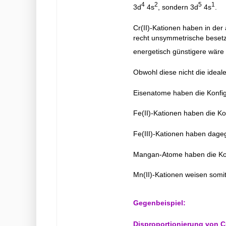
4
2
5
1
3d
4s
, sondern 3d
4s
.
Cr(II)-Kationen haben in de
recht unsymmetrische besetzu
energetisch günstigere wäre 
Obwohl diese nicht die ideal
Eisenatome haben die Konfig
Fe(II)-Kationen haben die Ko
Fe(III)-Kationen haben dageg
Mangan-Atome haben die Kon
Mn(II)-Kationen weisen somit
Gegenbeispiel:
Disproportionierung von Cu