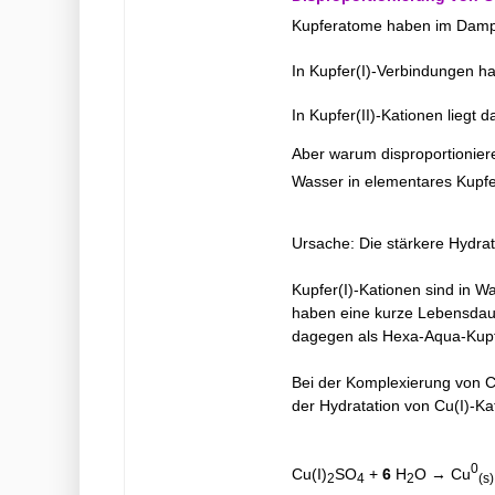
Kupferatome haben im Dampf 
In Kupfer(I)-Verbindungen ha
In Kupfer(II)-Kationen liegt
Aber warum disproportionieren
Wasser in elementares Kupfe
Ursache: Die stärkere Hydra
Kupfer(I)-Kationen sind in Wa
haben eine kurze Lebensdauer
dagegen als Hexa-Aqua-Kupfe
Bei der Komplexierung von Cu
der Hydratation von Cu(I)-Ka
0
Cu(I)
SO
+
6
H
O → Cu
2
4
2
(s)