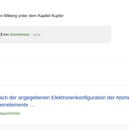
n-Wiberg unter dem Kapitel Kupfer
23
von
chemweazle
6,5 k
ach der angegebenen Elektronenkonfiguration der Atome
penelemente …
lauerHimmel