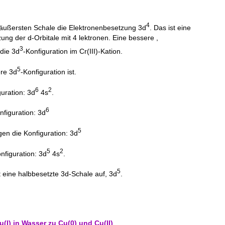
4
r äußersten Schale die Elektronenbesetzung 3d
. Das ist eine
ng der d-Orbitale mit 4 lektronen. Eine bessere ,
3
die 3d
-Konfiguration im Cr(III)-Kation.
5
ere 3d
-Konfiguration ist.
6
2
uration: 3d
4s
.
6
nfiguration: 3d
5
en die Konfiguration: 3d
5
2
figuration: 3d
4s
.
5
 eine halbbesetzte 3d-Schale auf, 3d
.
(I) in Wasser zu Cu(0) und Cu(II)