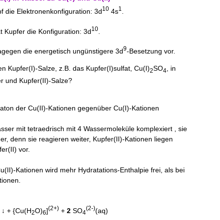
10
1
die Elektronenkonfiguration: 3d
4s
.
10
t Kupfer die Konfiguration: 3d
.
9
 dagegen die energetisch ungünstigere 3d
-Besetzung vor.
 Kupfer(I)-Salze, z.B. das Kupfer(I)sulfat, Cu(I)
SO
, in
2
4
r und Kupfer(II)-Salze?
taton der Cu(II)-Kationen gegenüber Cu(I)-Kationen
sser mit tetraedrisch mit 4 Wassermoleküle komplexiert , sie
, denn sie reagieren weiter, Kupfer(II)-Kationen liegen
r(II) vor.
(II)-Kationen wird mehr Hydratations-Enthalpie frei, als bei
tionen.
(2+)
(2-)
↓ + {Cu(H
O)
]
+
2
SO
(aq)
2
6
4