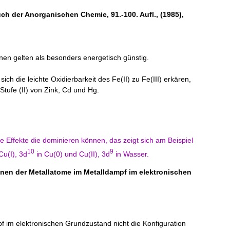
h der Anorganischen Chemie, 91.-100. Aufl., (1985),
nen gelten als besonders energetisch günstig.
ch die leichte Oxidierbarkeit des Fe(II) zu Fe(III) erkären,
-Stufe (II) von Zink, Cd und Hg.
re Effekte die dominieren können, das zeigt sich am Beispiel
10
9
Cu(I), 3d
in Cu(0) und Cu(II), 3d
in Wasser.
onen der Metallatome im Metalldampf im elektronischen
m elektronischen Grundzustand nicht die Konfiguration