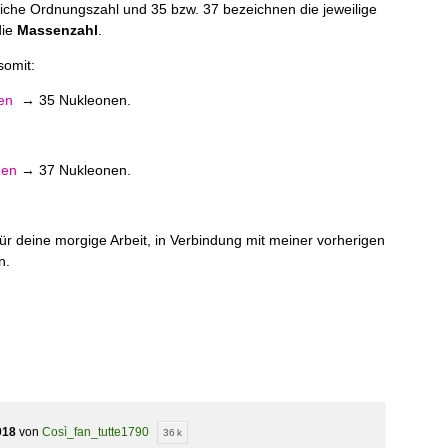
rliche Ordnungszahl und 35 bzw. 37 bezeichnen die jeweilige
die
Massenzahl
.
somit:
en
→ 35 Nukleonen.
nen
→ 37 Nukleonen.
ür deine morgige Arbeit, in Verbindung mit meiner vorherigen
n.
018
von
Così_fan_tutte1790
36 k