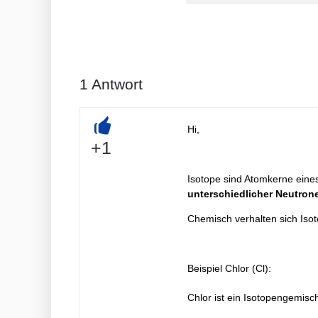
1
Antwort
Hi,
+
+1
Isotope sind Atomkerne eine
unterschiedlicher Neutron
Chemisch verhalten sich Isot
Beispiel Chlor (Cl):
Chlor ist ein Isotopengemis