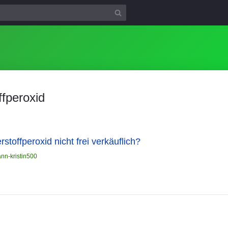
ffperoxid
toffperoxid nicht frei verkäuflich?
ann-kristin500