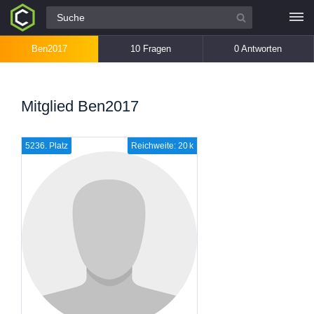
Alle Fragen
Ben2017
10 Fragen
0 Antworten
Mitglied Ben2017
5236. Platz
Reichweite: 20 k