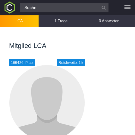
Alle Fragen
LCA
1 Frage
0 Antworten
Mitglied LCA
169426. Platz
Reichweite: 1 k