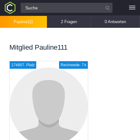
Alle Fragen
Pauline111
2 Fragen
0 Antworten
Mitglied Pauline111
174807. Platz
Reichweite: 7 k