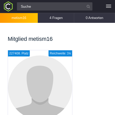
Alle Fragen
metism16
4 Fragen
0 Antworten
Mitglied metism16
227408. Platz
Reichweite: 3 k