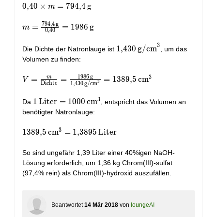
0,40
0
,
4
0
×
=
7
9
4
,
4
g
m
\times
7
9
4
,
4
g
m =
m =
=
=
1
9
8
6
g
m
0
,
4
0
794,4 \,
\frac{794,4
\text{g}
\,
3
1,430 \,
1
,
4
3
0
g/cm
Die Dichte der Natronlauge ist
, um das
\text{g}}
\text{g/cm}^3
Volumen zu finden:
{0,40} =
1986 \,
1
9
8
6
g
3
m
V = \frac{m}
=
=
=
1
3
8
9
,
5
cm
V
3
Dichte
1
,
4
3
0
g/cm
\text{g}
{\text{Dichte}}
= \frac{1986 \,
3
1 \,
1
Liter
=
1
0
0
0
cm
Da
, entspricht das Volumen an
\text{g}}{1,430
\text{Liter}
benötigter Natronlauge:
\,
= 1000 \,
\text{g/cm}^3}
\text{cm}^3
3
1389,5 \,
1
3
8
9
,
5
cm
=
1
,
3
8
9
5
Liter
= 1389,5 \,
\text{cm}^3
\text{cm}^3
= 1,3895 \,
So sind ungefähr 1,39 Liter einer 40%igen NaOH-
\text{Liter}
Lösung erforderlich, um 1,36 kg Chrom(III)-sulfat
(97,4% rein) als Chrom(III)-hydroxid auszufällen.
Beantwortet
14 Mär 2018
von
loungeAI