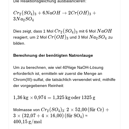
Die Reaktionsgleichung ausbalancieren:
Cr_2(SO_4)_3
(
)
+
6
→
2
(
)
+
C
r
S
O
N
a
O
H
C
r
O
H
2
4
3
3
+ 6NaOH
3
N
a
S
O
2
4
\rightarrow
2Cr(OH)_3 +
Cr_2(SO_4)_3
(
)
NaOH
Dies zeigt, dass 1 Mol
mit 6 Mol
C
r
S
O
N
a
O
H
2
4
3
3Na_2SO_4
Cr(OH)_3
(
)
Na_2SO_4
reagiert, um 2 Mol
und 3 Mol
zu
C
r
O
H
N
a
S
O
3
2
4
bilden.
Berechnung der benötigten Natronlauge
Um zu berechnen, wie viel 40%ige NaOH-Lösung
erforderlich ist, ermitteln wir zuerst die Menge an
Chrom(III)-sulfat, die tatsächlich verwendet wird, mithilfe
der vorgegebenen Reinheit:
1,36 \,
1
,
3
6
kg
×
0
,
9
7
4
=
1
,
3
2
5
kg
oder
1
3
2
5
g
\text{kg}
\times
Cr_2(SO_4)_3
(
)
2 \times
2
×
5
2
,
0
0
(
f
u
¨
r Cr
)
+
Molmasse von
:
C
r
S
O
2
4
3
0,974 =
52,00 \,
3
×
(
3
2
,
0
7
+
4
×
1
6
,
0
0
)
(
f
u
¨
r SO
)
400,15 \,
≈
4
1,325 \,
(\text{für
\text{g/mol}
4
0
0
,
1
5
g/mol
\text{kg}
Cr}) + 3