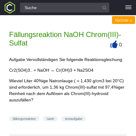
Alle Fragen
»
Nächste
Fällungsreaktion NaOH Chrom(III)-
Sulfat
0
+
Aufgabe:Vervollständigen Sie folgende Reaktionsgleichung:
Cr2(SO4)3.. + NaOH → Cr(OH)3 + Na2SO4
Wieviel Liter 40%ige Natronlauge ( = 1,430 g/cm3 bei 20°C)
sind erforderlich, um 1,36 kg Chrom(III)-sulfat mit 97,4%iger
Reinheit nach dem Auflösen als Chrom(III)-hydroxid
auszufällen?
fällungsreaktion
naoh
textaufgabe