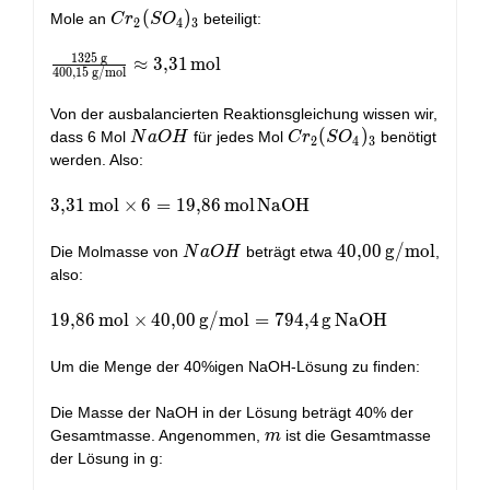
\,
\times
Cr_2(SO_4)_3
(
)
Mole an
beteiligt:
C
r
S
O
2
4
3
\text{oder}
(32,07 +
\, 1325 \,
4 \times
1
3
2
5
g
\frac{1325 \,
≈
3
,
3
1
mol
4
0
0
,
1
5
g/mol
\text{g}
16,00) \,
\text{g}}
(\text{für
{400,15 \,
Von der ausbalancierten Reaktionsgleichung wissen wir,
SO}_4)
\text{g/mol}}
NaOH
Cr_2(SO_4)_3
(
)
dass 6 Mol
für jedes Mol
benötigt
N
a
O
H
C
r
S
O
2
4
3
\approx 3,31
werden. Also:
\, \text{mol}
3,31 \,
3
,
3
1
mol
×
6
=
1
9
,
8
6
mol
NaOH
\text{mol}
\times 6 =
NaOH
40,00 \,
4
0
,
0
0
g/mol
Die Molmasse von
beträgt etwa
,
N
a
O
H
19,86 \,
\text{g/mol}
also:
\text{mol} \,
\text{NaOH}
19,86 \,
1
9
,
8
6
mol
×
4
0
,
0
0
g/mol
=
7
9
4
,
4
g
NaOH
\text{mol}
\times 40,00
Um die Menge der 40%igen NaOH-Lösung zu finden:
\,
\text{g/mol}
Die Masse der NaOH in der Lösung beträgt 40% der
= 794,4 \,
m
Gesamtmasse. Angenommen,
ist die Gesamtmasse
m
\text{g} \,
der Lösung in g:
\text{NaOH}