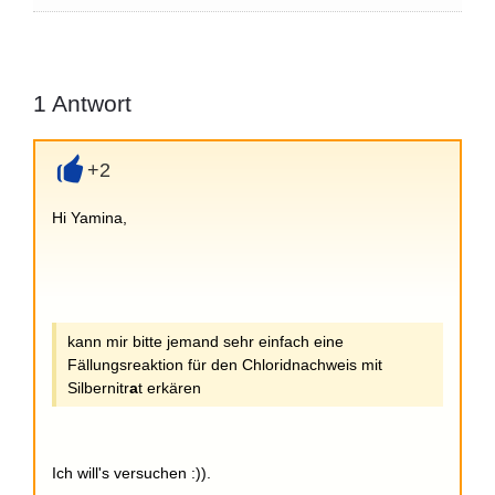
1
Antwort
+2
+
Hi Yamina,
kann mir bitte jemand sehr einfach eine
Fällungsreaktion für den Chloridnachweis mit
Silbernitr
a
t erkären
Ich will's versuchen :)).