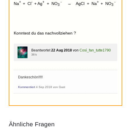
+
-
+
-
+
-
Na
+ Cl
+ Ag
+ NO
→ AgCl + Na
+ NO
3
3
Konntest du das nachvollziehen ?
Beantwortet
22 Aug 2018
von
Così_fan_tutte1790
36 k
Dankeschön!!!!!
Kommentiert
4 Sep 2018
von
Gast
Ähnliche Fragen