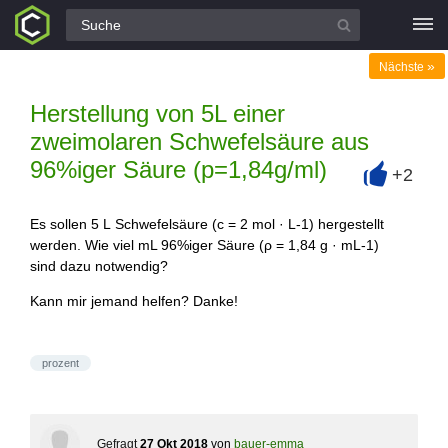
Alle Fragen
»
Nächste
Herstellung von 5L einer
zweimolaren Schwefelsäure aus
96%iger Säure (p=1,84g/ml)
+2
+
Es sollen 5 L Schwefelsäure (c = 2 mol · L-1) hergestellt
werden. Wie viel mL 96%iger Säure (ρ = 1,84 g · mL-1)
sind dazu notwendig?
Kann mir jemand helfen? Danke!
prozent
Gefragt
27 Okt 2018
von
bauer-emma