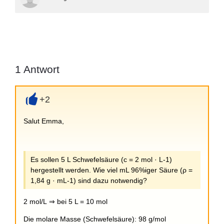
1
Antwort
+2
+
Salut Emma,
Es sollen 5 L Schwefelsäure (c = 2 mol · L-1)
hergestellt werden. Wie viel mL 96%iger Säure (ρ =
1,84 g · mL-1) sind dazu notwendig?
2 mol/L ⇒ bei 5 L = 10 mol
Die molare Masse (Schwefelsäure): 98 g/mol