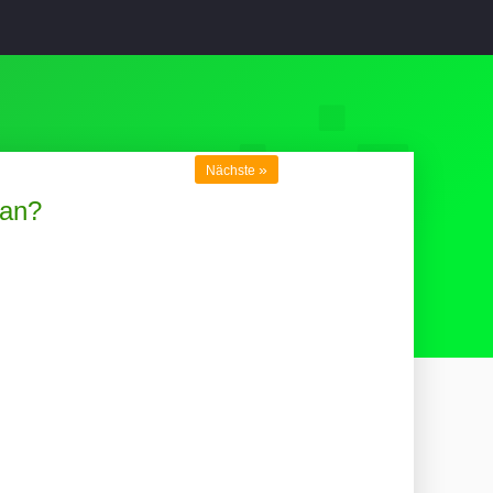
»
Nächste
han?