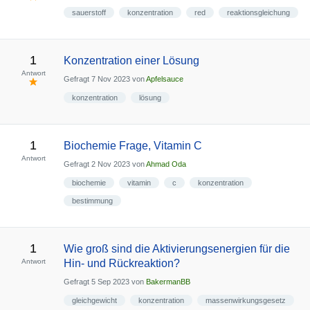
sauerstoff
konzentration
red
reaktionsgleichung
1
Konzentration einer Lösung
Antwort
Gefragt
7 Nov 2023
von
Apfelsauce
konzentration
lösung
1
Biochemie Frage, Vitamin C
Antwort
Gefragt
2 Nov 2023
von
Ahmad Oda
biochemie
vitamin
c
konzentration
bestimmung
1
Wie groß sind die Aktivierungsenergien für die
Antwort
Hin- und Rückreaktion?
Gefragt
5 Sep 2023
von
BakermanBB
gleichgewicht
konzentration
massenwirkungsgesetz