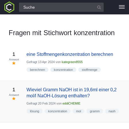
Alle Fragen
Fragen mit Stichwort konzentration
1
eine Stoffmengenkonzentration berechnen
Antwort
Gefragt
13 Apr 2024
von
kategreen8555
berechnen
konzentration
stoffmenge
1
Wieviel Gramm NaOH ist in 19,6ml einer 0,2
Antwort
mol/l NaOH-Lösung enthalten?
Gefragt
20 Feb 2024
von
eddiCHEMIE
lösung
konzentration
mol
gramm
naoh