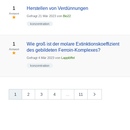
1
Herstellen von Verdünnungen
Antwort
Gefragt
21 Mär 2023
von
Bio22
konzentration
1
Wie groß ist der molare Extinktionskoeffizient
Antwort
des gebildeten Ferroin-Komplexes?
Gefragt
4 Mär 2023
von
Lapplöffel
konzentration
1
2
3
4
...
11
nächste
»