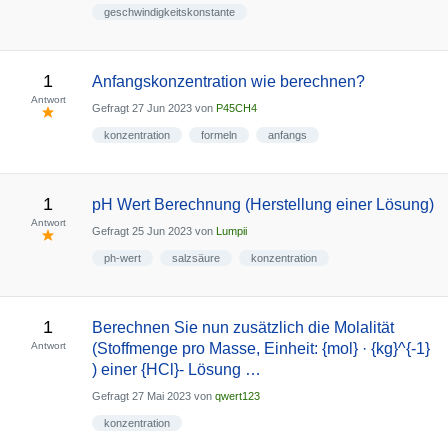
geschwindigkeitskonstante
1
Anfangskonzentration wie berechnen?
Antwort
Gefragt
27 Jun 2023
von
P45CH4
konzentration
formeln
anfangs
1
pH Wert Berechnung (Herstellung einer Lösung)
Antwort
Gefragt
25 Jun 2023
von
Lumpii
ph-wert
salzsäure
konzentration
1
Berechnen Sie nun zusätzlich die Molalität
Antwort
(Stoffmenge pro Masse, Einheit: {mol} · {kg}^{-1}
) einer {HCl}- Lösung …
Gefragt
27 Mai 2023
von
qwert123
konzentration