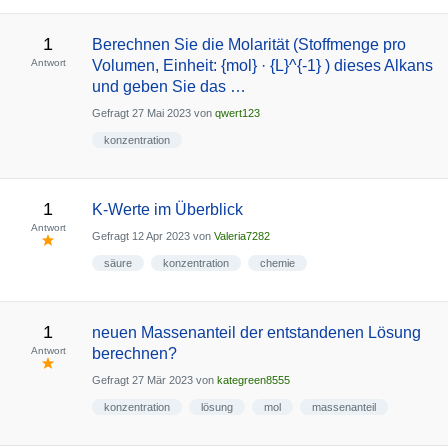
1
Berechnen Sie die Molarität (Stoffmenge pro
Antwort
Volumen, Einheit: {mol} · {L}^{-1} ) dieses Alkans
und geben Sie das …
Gefragt
27 Mai 2023
von
qwert123
konzentration
1
K-Werte im Überblick
Antwort
Gefragt
12 Apr 2023
von
Valeria7282
säure
konzentration
chemie
1
neuen Massenanteil der entstandenen Lösung
Antwort
berechnen?
Gefragt
27 Mär 2023
von
kategreen8555
konzentration
lösung
mol
massenanteil