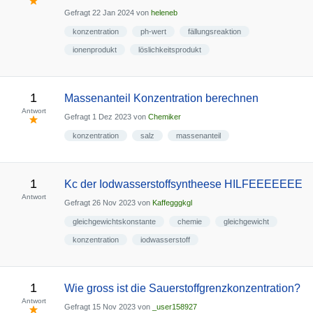
Gefragt
22 Jan 2024
von
heleneb
konzentration
ph-wert
fällungsreaktion
ionenprodukt
löslichkeitsprodukt
1
Massenanteil Konzentration berechnen
Antwort
Gefragt
1 Dez 2023
von
Chemiker
konzentration
salz
massenanteil
1
Kc der Iodwasserstoffsyntheese HILFEEEEEEE
Antwort
Gefragt
26 Nov 2023
von
Kaffegggkgl
gleichgewichtskonstante
chemie
gleichgewicht
konzentration
iodwasserstoff
1
Wie gross ist die Sauerstoffgrenzkonzentration?
Antwort
Gefragt
15 Nov 2023
von
_user158927