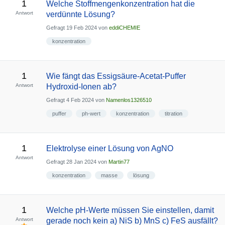
1
Welche Stoffmengenkonzentration hat die
Antwort
verdünnte Lösung?
Gefragt
19 Feb 2024
von
eddiCHEMIE
konzentration
1
Wie fängt das Essigsäure-Acetat-Puffer
Antwort
Hydroxid-Ionen ab?
Gefragt
4 Feb 2024
von
Namenlos1326510
puffer
ph-wert
konzentration
titration
1
Elektrolyse einer Lösung von AgNO
Antwort
Gefragt
28 Jan 2024
von
Martin77
konzentration
masse
lösung
1
Welche pH-Werte müssen Sie einstellen, damit
Antwort
gerade noch kein a) NiS b) MnS c) FeS ausfällt?