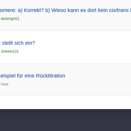
Isomere: a) Korrekt? b) Wieso kann es dort kein cis/tran
n
darknight11
tellt sich ein?
n
Sidekick18
ispiel für eine Rücktitration
n
Gast