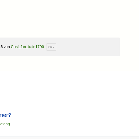
18
von
Così_fan_tutte1790
36 k
omer?
hotdog