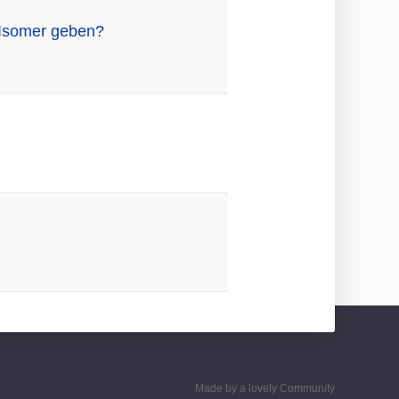
s Isomer geben?
Made by a lovely Community