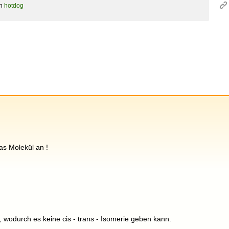
on
hotdog
as Molekül an !
 wodurch es keine cis - trans - Isomerie geben kann.