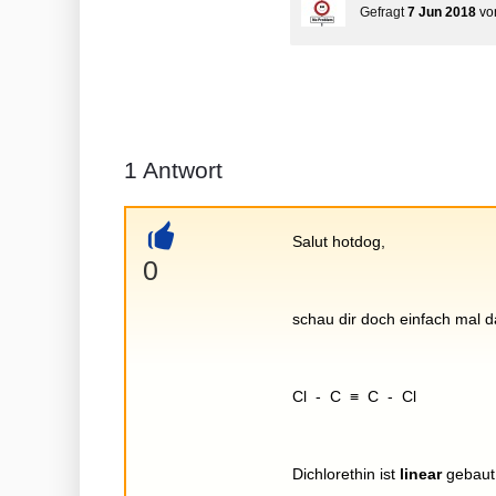
Gefragt
7 Jun 2018
v
1
Antwort
Salut hotdog,
+
0
schau dir doch einfach mal d
Cl - C ≡ C - Cl
Dichlorethin ist
linear
gebaut,