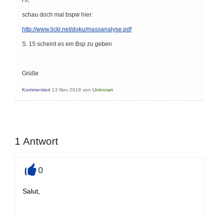
Hi,
schau doch mal bspw hier:
http://www.lickl.net/doku/massanalyse.pdf
S. 15 scheint es ein Bsp zu geben
Grüße
Kommentiert
13 Nov 2018
von
Unknown
1
Antwort
0
+
Salut,