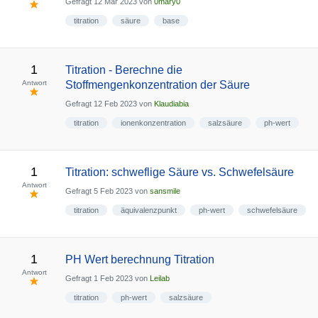
Gefragt
12 Mär 2023
von
0mary0
titration
säure
base
1
Titration - Berechne die
Antwort
Stoffmengenkonzentration der Säure
Gefragt
12 Feb 2023
von
Klaudiabia
titration
ionenkonzentration
salzsäure
ph-wert
1
Titration: schweflige Säure vs. Schwefelsäure
Antwort
Gefragt
5 Feb 2023
von
sansmile
titration
äquivalenzpunkt
ph-wert
schwefelsäure
1
PH Wert berechnung Titration
Antwort
Gefragt
1 Feb 2023
von
Leilab
titration
ph-wert
salzsäure