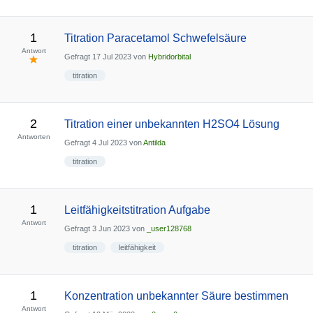
1
Titration Paracetamol Schwefelsäure
Antwort
Gefragt
17 Jul 2023
von
Hybridorbital
titration
2
Titration einer unbekannten H2SO4 Lösung
Antworten
Gefragt
4 Jul 2023
von
Antilda
titration
1
Leitfähigkeitstitration Aufgabe
Antwort
Gefragt
3 Jun 2023
von
_user128768
titration
leitfähigkeit
1
Konzentration unbekannter Säure bestimmen
Antwort