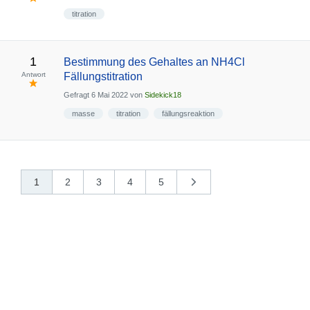
titration
1
Bestimmung des Gehaltes an NH4Cl
Antwort
Fällungstitration
Gefragt
6 Mai 2022
von
Sidekick18
masse
titration
fällungsreaktion
1
2
3
4
5
nächste
»