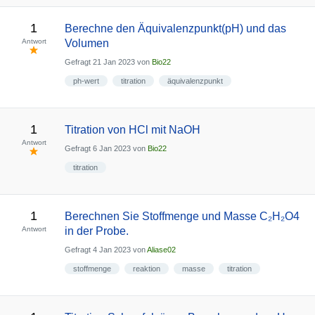
1
Berechne den Äquivalenzpunkt(pH) und das
Antwort
Volumen
Gefragt
21 Jan 2023
von
Bio22
ph-wert
titration
äquivalenzpunkt
1
Titration von HCl mit NaOH
Antwort
Gefragt
6 Jan 2023
von
Bio22
titration
1
Berechnen Sie Stoffmenge und Masse C₂H₂O4
Antwort
in der Probe.
Gefragt
4 Jan 2023
von
Aliase02
stoffmenge
reaktion
masse
titration