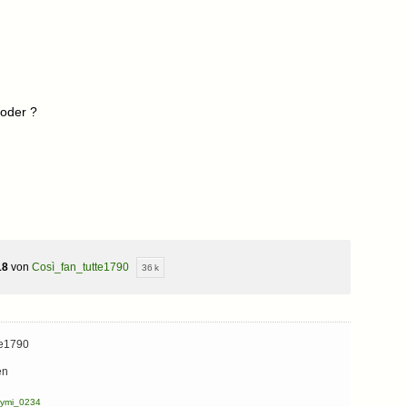
 oder ?
18
von
Così_fan_tutte1790
36 k
te1790
en
ymi_0234