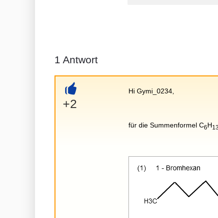
1
Antwort
Hi Gymi_0234,
+
+2
für die Summenformel C
H
6
1