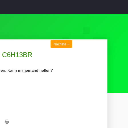
»
Nächste
el C6H13BR
nen. Kann mir jemand helfen?