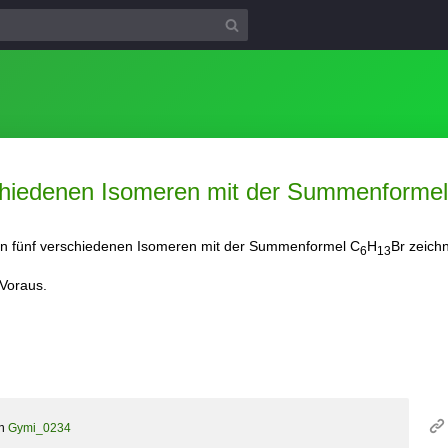
rschiedenen Isomeren mit der Summenform
on fünf verschiedenen Isomeren mit der Summenformel C
H
Br zeich
6
13
 Voraus.
on
Gymi_0234