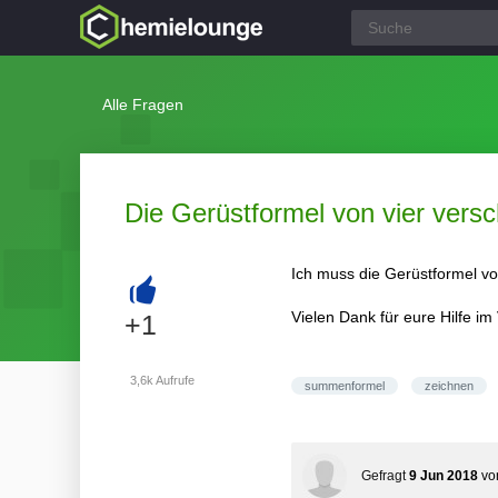
Alle Fragen
Die Gerüstformel von vier ve
Ich muss die Gerüstformel v
+
Vielen Dank für eure Hilfe im
+1
3,6k
Aufrufe
summenformel
zeichnen
Gefragt
9 Jun 2018
v