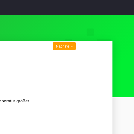
»
Nächste
mperatur größer..