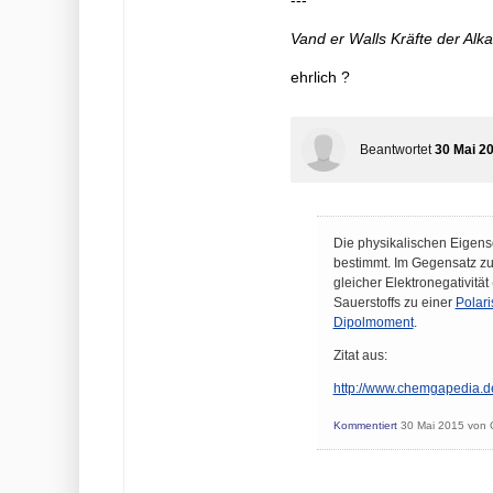
---
Vand er Walls Kräfte der Alka
ehrlich ?
Beantwortet
30 Mai 2
Die physikalischen Eigens
bestimmt. Im Gegensatz z
gleicher Elektronegativität
Sauerstoffs zu einer
Polari
Dipolmoment
.
Zitat aus:
http://www.chemgapedia.de
Kommentiert
30 Mai 2015
von