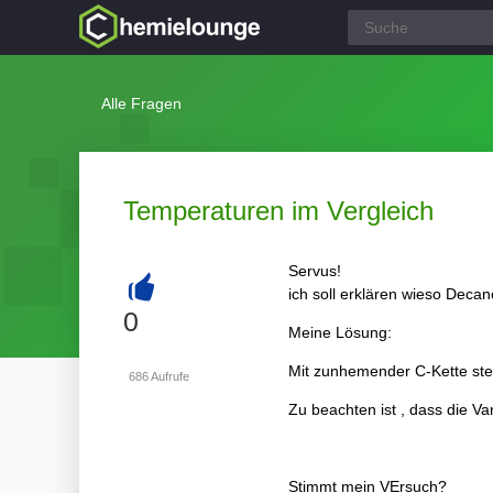
Alle Fragen
Temperaturen im Vergleich
Servus!
ich soll erklären wieso Deca
+
0
Meine Lösung:
Mit zunhemender C-Kette stei
686
Aufrufe
Zu beachten ist , dass die Va
Stimmt mein VErsuch?