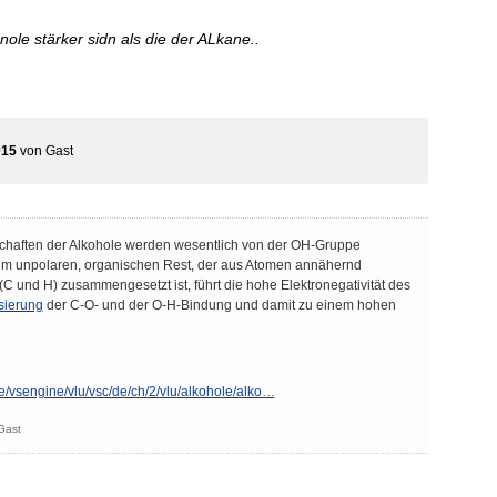
nole stärker sidn als die der ALkane..
015
von
Gast
chaften der Alkohole werden wesentlich von der OH-Gruppe
um unpolaren, organischen Rest, der aus Atomen annähernd
 (C und H) zusammengesetzt ist, führt die hohe Elektronegativität des
sierung
der C-O- und der O-H-Bindung und damit zu einem hohen
/vsengine/vlu/vsc/de/ch/2/vlu/alkohole/alko…
Gast