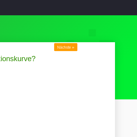
»
Nächste
tionskurve?