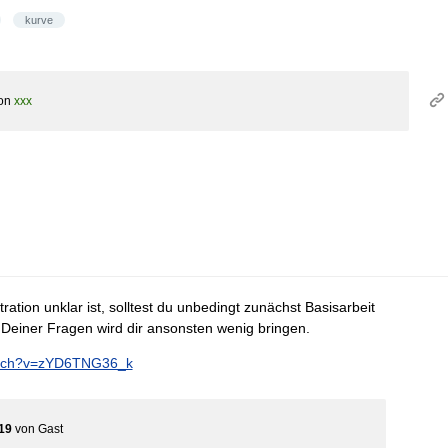
kurve
on
xxx
ration unklar ist, solltest du unbedingt zunächst Basisarbeit
Deiner Fragen wird dir ansonsten wenig bringen.
atch?v=zYD6TNG36_k
19
von
Gast