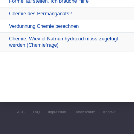
Formel aufstellen. Ich brauche Hilfe
Chemie des Permanganats?
Verdünnung Chemie berechnen
Chemie: Wieviel Natriumhydroxid muss zugefügt
werden (Chemiefrage)
AGB
FAQ
Impressum
Datenschutz
Kontakt