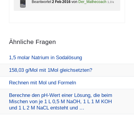
Beantwortet
2 Feb 2016
von
Der_Mathecoach
1,0 k
Ähnliche Fragen
1,5 molar Natrium in Sodalösung
158,03 g/Mol mit 1Mol gleichsetzten?
Rechnen mit Mol und Formeln
Berechne den pH-Wert einer Lösung, die beim
Mischen von je 1 L 0,5 M NaOH, 1 L 1 M KOH
und 1 L 2 M NaCL entsteht und …