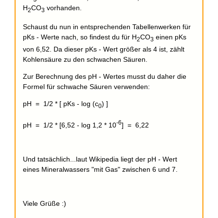
H
CO
vorhanden.
2
3
Schaust du nun in entsprechenden Tabellenwerken für
pKs - Werte nach, so findest du für H
CO
einen pKs
2
3
von 6,52. Da dieser pKs - Wert größer als 4 ist, zählt
Kohlensäure zu den schwachen Säuren.
Zur Berechnung des pH - Wertes musst du daher die
Formel für schwache Säuren verwenden:
pH = 1/2 * [ pKs - log (c
) ]
0
-6
pH = 1/2 * [6,52 - log 1,2 * 10
] = 6,22
Und tatsächlich...laut Wikipedia liegt der pH - Wert
eines Mineralwassers "mit Gas" zwischen 6 und 7.
Viele Grüße :)