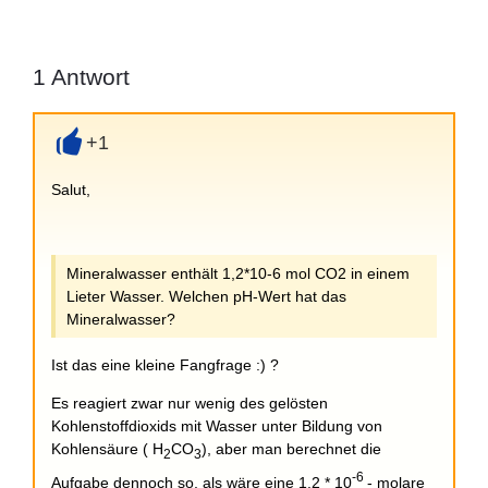
1
Antwort
+1
+
Salut,
Mineralwasser enthält 1,2*10-6 mol CO2 in einem
Lieter Wasser. Welchen pH-Wert hat das
Mineralwasser?
Ist das eine kleine Fangfrage :) ?
Es reagiert zwar nur wenig des gelösten
Kohlenstoffdioxids mit Wasser unter Bildung von
Kohlensäure ( H
CO
), aber man berechnet die
2
3
-6
Aufgabe dennoch so, als wäre eine 1,2 * 10
- molare