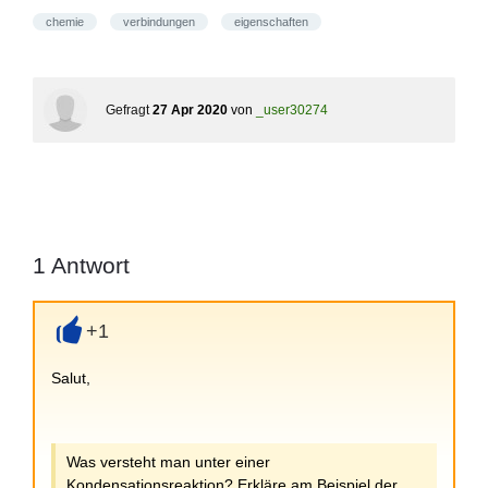
chemie
verbindungen
eigenschaften
Gefragt
27 Apr 2020
von
_user30274
1
Antwort
+1
+
Salut,
Was versteht man unter einer
Kondensationsreaktion? Erkläre am Beispiel der