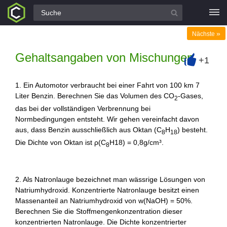
Alle Fragen
»
Nächste
Gehaltsangaben von Mischungen
+1
+
1. Ein Automotor verbraucht bei einer Fahrt von 100 km 7
Liter Benzin. Berechnen Sie das Volumen des CO
-Gases,
2
das bei der vollständigen Verbrennung bei
Normbedingungen entsteht. Wir gehen vereinfacht davon
aus, dass Benzin ausschließlich aus Oktan (C
H
) besteht.
8
18
Die Dichte von Oktan ist ρ(C
H18) = 0,8g/cm³.
8
2. Als Natronlauge bezeichnet man wässrige Lösungen von
Natriumhydroxid. Konzentrierte Natronlauge besitzt einen
Massenanteil an Natriumhydroxid von w(NaOH) = 50%.
Berechnen Sie die Stoffmengenkonzentration dieser
konzentrierten Natronlauge. Die Dichte konzentrierter