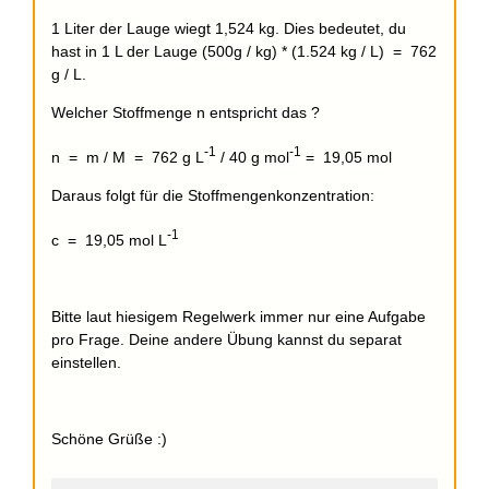
1 Liter der Lauge wiegt 1,524 kg. Dies bedeutet, du
hast in 1 L der Lauge (500g / kg) * (1.524 kg / L) = 762
g / L.
Welcher Stoffmenge n entspricht das ?
-1
-1
n = m / M = 762 g L
/ 40 g mol
= 19,05 mol
Daraus folgt für die Stoffmengenkonzentration:
-1
c = 19,05 mol L
Bitte laut hiesigem Regelwerk immer nur eine Aufgabe
pro Frage. Deine andere Übung kannst du separat
einstellen.
Schöne Grüße :)