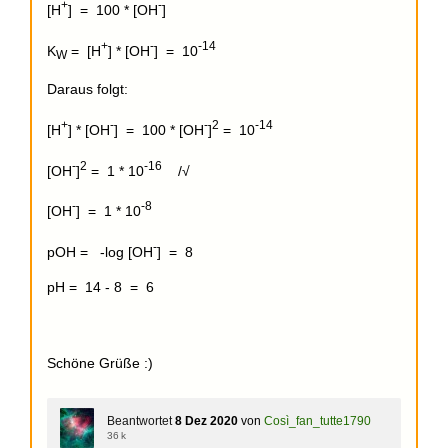
+
-
[H
] = 100 * [OH
]
+
-
-14
K
= [H
] * [OH
] = 10
W
Daraus folgt:
+
-
-
2
-14
[H
] * [OH
] = 100 * [OH
]
= 10
-
2
-16
[OH
]
= 1 * 10
/√
-
-8
[OH
] = 1 * 10
-
pOH = -log [OH
] = 8
pH = 14 - 8 = 6
Schöne Grüße :)
Beantwortet
8 Dez 2020
von
Così_fan_tutte1790
36 k