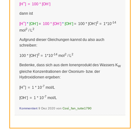
+
-
[H
] = 100 * [OH
]
dann ist
+
-
-
-
-
2
-14
[H
]
*
[OH
]
=
100 * [OH
]
*
[OH
]
= 100 * [OH
]
= 1*10
2
2
mol
/ L
Aufgrund dieser Gleichungen kannst du also auch
schreiben:
-
2
-14
2
2
100 * [OH
]
= 1*10
mol
/ L
Bedenke, dass sich aus dem Ionenprodukt des Wassers K
W
gleiche Konzentrationen der Oxonium- bzw. der
Hydroxidionen ergeben:
+
-7
[H
] = 1 * 10
mol/L
-
-7
[OH
] = 1 * 10
mol/L
Kommentiert
9 Dez 2020
von
Così_fan_tutte1790