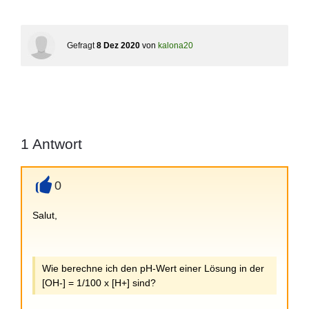
Gefragt
8 Dez 2020
von
kalona20
1
Antwort
0
+
Salut,
Wie berechne ich den pH-Wert einer Lösung in der
[OH-] = 1/100 x [H+] sind?