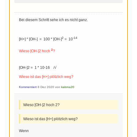
Bei diesem Schritt sehe ich es nicht ganz.
2
-14
[H+] * [OH-] = 100 * [OH-]
= 10
2
Wieso [OH-]2 hoch
?
[OH-]2 = 1 * 10-16 /√
Wieso ist das [H+] plötzlich weg?
Kommentiert
8 Dez 2020
von
kalona20
Wieso [OH-]2 hoch 2?
Wieso ist das [H+] plötzlich weg?
Wenn