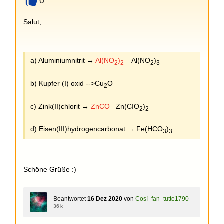
0
+
Salut,
a) Aluminiumnitrit →
Al(NO
)
Al(NO
)
2
2
2
3
b) Kupfer (I) oxid -->Cu
O
2
c) Zink(II)chlorit →
ZnCO
Zn(CIO
)
2
2
d) Eisen(III)hydrogencarbonat → Fe(HCO
)
3
3
Schöne Grüße :)
Beantwortet
16 Dez 2020
von
Così_fan_tutte1790
36 k