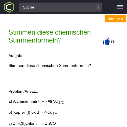
Alle Fragen
»
Nächste
Stimmen diese chemischen
Summenformeln?
0
+
Aufgabe:
Stimmen diese chemischen Summenformeln?
Problem/Ansatz:
a) Aluminiumnitrit --> Al(NO
)
2
2
b) Kupfer (I) oxid -->Cu
O
2
c) Zink(II)chlorit → ZnCO