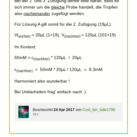
Bei der 2. und 3. Zufügung denke bitte daran, dass es
sich immer um die
gleiche
Probe handelt, die Tropfen
also
nacheinander
zugefügt werden.
Für Lösung A gilt somit für die 2. Zufügung (19µL):
V(
= 20μL (1+19), V
= 120μL (101+19)
vorher)
(nachher)
Im Kontext:
50mM = c
* 120μL / 20μL
(nachher)
c
= 50mM * 20µL / 120µL = 8,3mM
(nachher)
Harmoniert also wunderbar !
Bei Unklarheiten frag' einfach nach :).
Beantwortet
24 Apr 2017
von
Così_fan_tutte1790
36 k