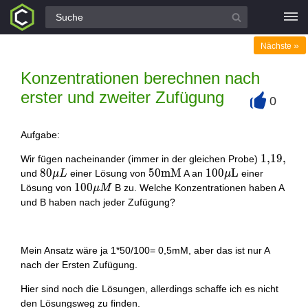
Alle Fragen
»
Nächste
Konzentrationen berechnen nach
erster und zweiter Zufügung
0
+
Aufgabe:
1,19,
1
,
1
9
,
Wir fügen nacheinander (immer in der gleichen Probe)
80
8
0
50
5
0
m
M
100 \mu
1
0
0
L
und
einer Lösung von
A an
einer
μ
L
μ
\mu
\mathrm{mM}
\mathrm{L}
100
1
0
0
Lösung von
B zu. Welche Konzentrationen haben A
μ
M
L
\mu
und B haben nach jeder Zufügung?
M
Mein Ansatz wäre ja 1*50/100= 0,5mM, aber das ist nur A
nach der Ersten Zufügung.
Hier sind noch die Lösungen, allerdings schaffe ich es nicht
den Lösungsweg zu finden.