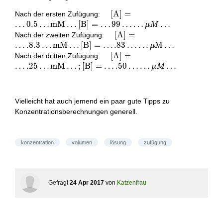
\quad[\mathrm{A}]=\ldots
[
A
]
=
Nach der ersten Zufügung:
0.5 \ldots \mathrm{mM}
…
0
.
5
…
m
M
…
[
B
]
=
…
9
9
…
…
…
μ
M
\ldots[\mathrm{B}]=\ldots
\quad[\mathrm{A}]=\ldots
[
A
]
=
Nach der zweiten Zufügung:
99 \ldots \ldots \mu M
.8 .3 \ldots \mathrm{mM}
…
.
8
.
3
…
m
M
…
[
B
]
=
…
.
8
3
…
…
M
…
μ
\ldots
\ldots[\mathrm{B}]=\ldots
\quad[\mathrm{A}]=\ldots
[
A
]
=
Nach der dritten Zufügung:
.83 \ldots \ldots \mu
.25 \ldots \mathrm{mM}
…
.
2
5
…
m
M
…
;
[
B
]
=
…
.
5
0
…
…
…
μ
M
\mathrm{M} \ldots
\ldots ;
[\mathrm{B}]=\ldots .50
\ldots \ldots \mu M \ldots
Vielleicht hat auch jemend ein paar gute Tipps zu
Konzentrationsberechnungen generell.
konzentration
volumen
lösung
zufügung
Gefragt
24 Apr 2017
von
Katzenfrau