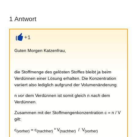
1
Antwort
+1
+
Guten Morgen Katzenfrau,
die Stoffmenge des gelösten Stoffes bleibt ja beim
Verdünnen einer Lösung erhalten. Die Konzentration
variiert also lediglich aufgrund der Volumenänderung.
n
vor
dem Verdünnen ist somit gleich n
nach
dem
Verdünnen.
Zusammen mit der Stoffmengenkonzentration c = n / V
gilt:
c
= c
* V
/ V
(vorher)
(nachher)
(nachher)
(vorher)