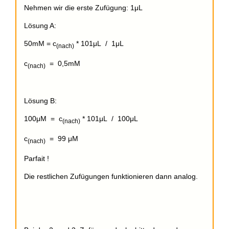
Nehmen wir die erste Zufügung: 1μL
Lösung A:
50mM = c
* 101μL / 1μL
(nach)
c
= 0,5mM
(nach)
Lösung B:
100μM = c
* 101μL / 100μL
(nach)
c
= 99 μM
(nach)
Parfait !
Die restlichen Zufügungen funktionieren dann analog.