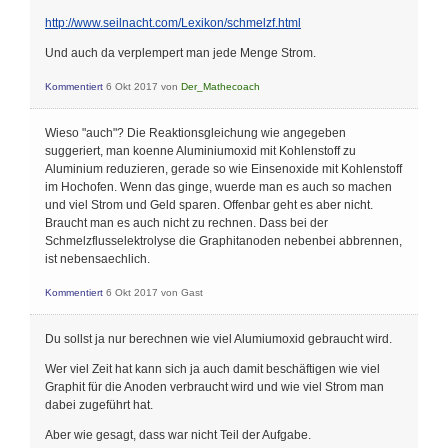
http://www.seilnacht.com/Lexikon/schmelzf.html
Und auch da verplempert man jede Menge Strom.
Kommentiert
6 Okt 2017
von
Der_Mathecoach
Wieso "auch"? Die Reaktionsgleichung wie angegeben
suggeriert, man koenne Aluminiumoxid mit Kohlenstoff zu
Aluminium reduzieren, gerade so wie Einsenoxide mit Kohlenstoff
im Hochofen. Wenn das ginge, wuerde man es auch so machen
und viel Strom und Geld sparen. Offenbar geht es aber nicht.
Braucht man es auch nicht zu rechnen. Dass bei der
Schmelzflusselektrolyse die Graphitanoden nebenbei abbrennen,
ist nebensaechlich.
Kommentiert
6 Okt 2017
von
Gast
Du sollst ja nur berechnen wie viel Alumiumoxid gebraucht wird.
Wer viel Zeit hat kann sich ja auch damit beschäftigen wie viel
Graphit für die Anoden verbraucht wird und wie viel Strom man
dabei zugeführt hat.
Aber wie gesagt, dass war nicht Teil der Aufgabe.