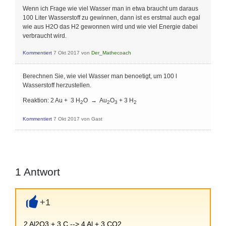
Wenn ich Frage wie viel Wasser man in etwa braucht um daraus
100 Liter Wasserstoff zu gewinnen, dann ist es erstmal auch egal
wie aus H2O das H2 gewonnen wird und wie viel Energie dabei
verbraucht wird.
Kommentiert
7 Okt 2017
von
Der_Mathecoach
Berechnen Sie, wie viel Wasser man benoetigt, um 100 l
Wasserstoff herzustellen.
Reaktion: 2 Au + 3 H
O → Au
O
+ 3 H
2
2
3
2
Kommentiert
7 Okt 2017
von
Gast
1
Antwort
+1
+
2 Al2O3 + 3 C --> 4 Al + 3 CO2