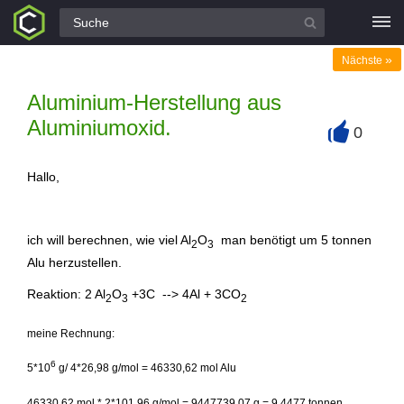
Alle Fragen
»
Nächste
Aluminium-Herstellung aus
Aluminiumoxid.
0
+
Hallo,
ich will berechnen, wie viel Al
O
man benötigt um 5 tonnen
2
3
Alu herzustellen.
Reaktion: 2 Al
O
+3C --> 4Al + 3CO
2
3
2
meine Rechnung:
6
5*10
g/ 4*26,98 g/mol = 46330,62 mol Alu
46330,62 mol * 2*101,96 g/mol = 9447739,07 g = 9,4477 tonnen.