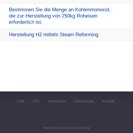
Bestimmen Sie die Menge an Kohlenmonoxid,
die zur Herstellung von 250kg Roheisen
erforderlich ist.
Herstellung H2 mittels Steam Reforming
AGB
FAQ
Impressum
Datenschutz
Kontakt
Made by a lovely Community