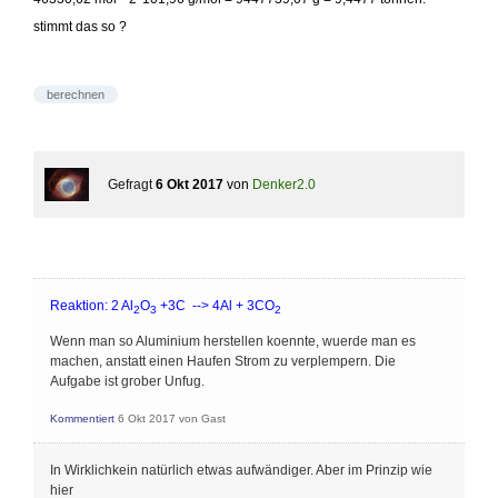
stimmt das so ?
berechnen
Gefragt
6 Okt 2017
von
Denker2.0
Reaktion: 2 Al
O
+3C --> 4Al + 3CO
2
3
2
Wenn man so Aluminium herstellen koennte, wuerde man es
machen, anstatt einen Haufen Strom zu verplempern. Die
Aufgabe ist grober Unfug.
Kommentiert
6 Okt 2017
von
Gast
In Wirklichkein natürlich etwas aufwändiger. Aber im Prinzip wie
hier