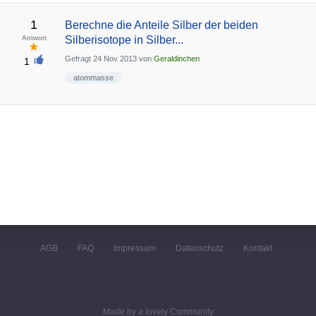
1
Berechne die Anteile Silber der beiden
Antwort
Silberisotope in Silber...
Gefragt
24 Nov 2013
von
Geraldinchen
1
atommasse
AGB
FAQ
Impressum
Datenschutz
Kontakt
Made by a lovely Community