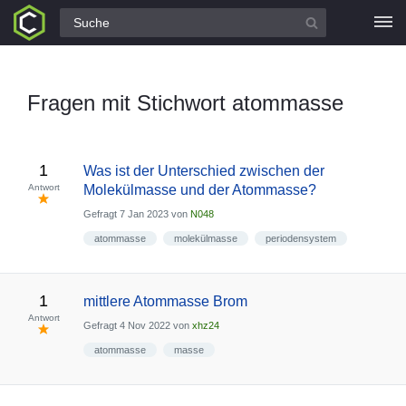
Alle Fragen
Fragen mit Stichwort atommasse
1
Was ist der Unterschied zwischen der
Antwort
Molekülmasse und der Atommasse?
Gefragt
7 Jan 2023
von
N048
atommasse
molekülmasse
periodensystem
1
mittlere Atommasse Brom
Antwort
Gefragt
4 Nov 2022
von
xhz24
atommasse
masse