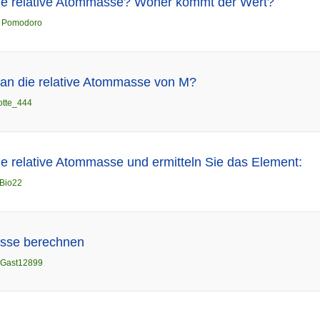
ie relative Atommasse? Woher kommt der Wert?
n
Pomodoro
an die relative Atommasse von M?
otte_444
e relative Atommasse und ermitteln Sie das Element:
Bio22
asse berechnen
Gast12899