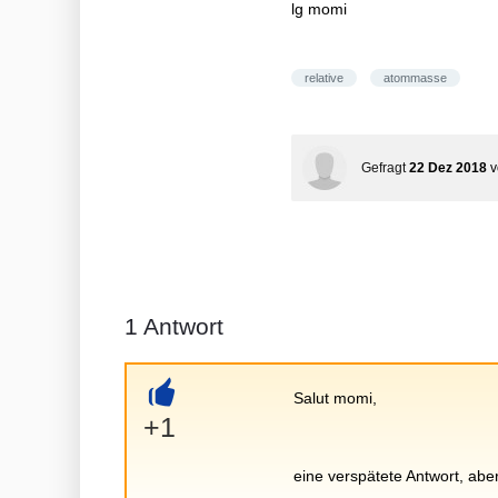
lg momi
relative
atommasse
Gefragt
22 Dez 2018
1
Antwort
Salut momi,
+
+1
eine verspätete Antwort, abe