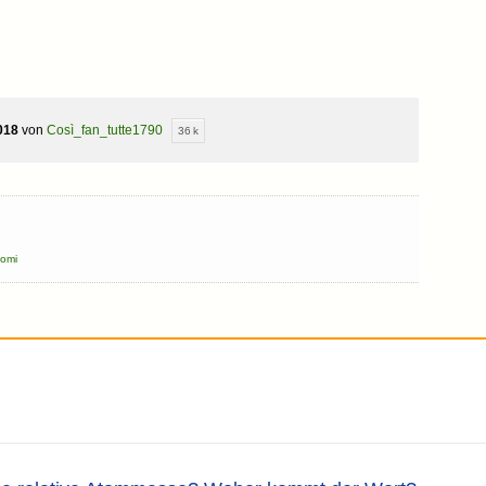
018
von
Così_fan_tutte1790
36 k
omi