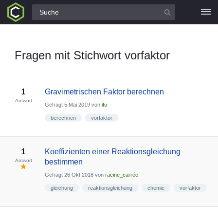
Alle Fragen
Fragen mit Stichwort vorfaktor
1
Gravimetrischen Faktor berechnen
Antwort
Gefragt
5 Mai 2019
von
ifu
berechnen
vorfaktor
1
Koeffizienten einer Reaktionsgleichung
Antwort
bestimmen
Gefragt
26 Okt 2018
von
racine_carrée
gleichung
reaktionsgleichung
chemie
vorfaktor