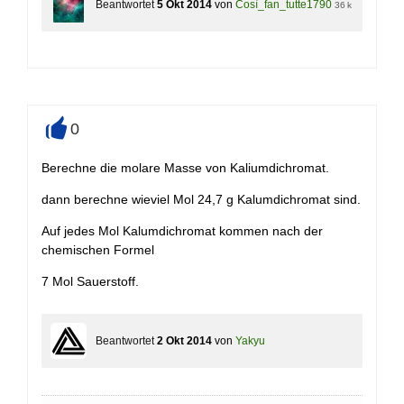
Beantwortet
5 Okt 2014
von
Così_fan_tutte1790
36 k
0
+
Berechne die molare Masse von Kaliumdichromat.
dann berechne wieviel Mol 24,7 g Kalumdichromat sind.
Auf jedes Mol Kalumdichromat kommen nach der
chemischen Formel
7 Mol Sauerstoff.
Beantwortet
2 Okt 2014
von
Yakyu