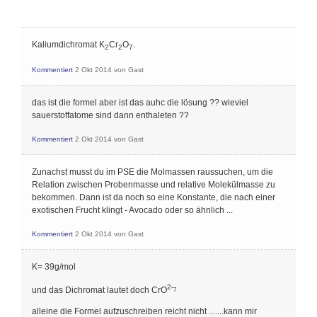
Kaliumdichromat K
Cr
O
.
2
2
7
Kommentiert
2 Okt 2014
von
Gast
das ist die formel aber ist das auhc die lösung ?? wieviel
sauerstoffatome sind dann enthaleten ??
Kommentiert
2 Okt 2014
von
Gast
Zunachst musst du im PSE die Molmassen raussuchen, um die
Relation zwischen Probenmasse und relative Molekülmasse zu
bekommen. Dann ist da noch so eine Konstante, die nach einer
exotischen Frucht klingt - Avocado oder so ähnlich ...
Kommentiert
2 Okt 2014
von
Gast
K= 39g/mol
2-
und das Dichromat lautet doch CrO
7
alleine die Formel aufzuschreiben reicht nicht .......kann mir