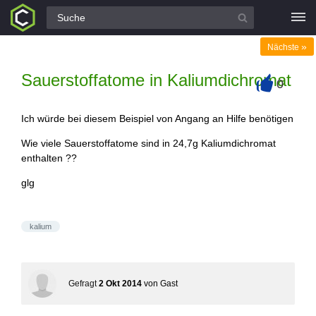
Alle Fragen
»
Nächste
Sauerstoffatome in Kaliumdichromat
0
+
Ich würde bei diesem Beispiel von Angang an Hilfe benötigen
Wie viele Sauerstoffatome sind in 24,7g Kaliumdichromat
enthalten ??
glg
kalium
Gefragt
2 Okt 2014
von
Gast