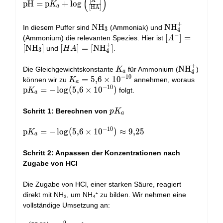
(
)
\text{pH} =
[
A
]
pH
=
p
+
l
o
g
K
a
[
HA
]
\text{p}K_a + \log
\left(
+
\text{NH}_3
NH
\text{NH}_4^
NH
In diesem Puffer sind
(Ammoniak) und
3
4
\frac{[\text{A}^-]}
−
[A^-] =
[
]
=
(Ammonium) die relevanten Spezies. Hier ist
A
{[\text{HA}]}
+
[\text{NH}_3]
[
NH
]
[HA] =
[
]
=
[
NH
]
und
.
H
A
\right)
3
4
[\text{NH}_4^+]
+
K_a
\text{NH}
NH
Die Gleichgewichtskonstante
für Ammonium (
)
K
4
a
−
1
0
K_a =
=
5
,
6
×
1
0
\text{
können wir zu
annehmen, woraus
K
a
−
1
0
5,6
= -\log
p
=
−
l
o
g
(
5
,
6
×
1
0
)
folgt.
K
a
\times
\times
10^{-10}
10^{-1
pK_a
Schritt 1: Berechnen von
p
K
a
−
1
0
\text{p}K_a
p
=
−
l
o
g
(
5
,
6
×
1
0
)
≈
9
,
2
5
K
a
= -\log(5,6
\times
Schritt 2: Anpassen der Konzentrationen nach
10^{-10})
Zugabe von HCl
\approx 9,25
Die Zugabe von HCl, einer starken Säure, reagiert
direkt mit NH₃, um NH₄⁺ zu bilden. Wir nehmen eine
vollständige Umsetzung an:
9