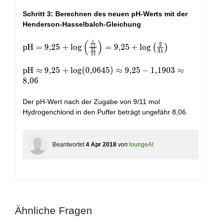
= \frac{\frac{2}{11}}{2} =
\frac{1}{11} \, \text{M}
Schritt 3: Berechnen des neuen pH-Werts mit der
Henderson-Hasselbalch-Gleichung
(
)
1
\text{pH} =
2
pH
=
9
,
2
5
+
l
o
g
=
9
,
2
5
+
l
o
g
(
)
1
1
3
1
3
1
9,25 + \log
2
2
\left(
\text{pH}
pH
≈
9
,
2
5
+
l
o
g
(
0
,
0
6
4
5
)
≈
9
,
2
5
−
1
,
1
9
0
3
≈
\frac{\frac{1}
\approx
8
,
0
6
{11}}
9,25 +
{\frac{31}
\log(0,0645)
Der pH-Wert nach der Zugabe von 9/11 mol
{22}} \right)
\approx
Hydrogenchlorid in den Puffer beträgt ungefähr 8,06.
= 9,25 + \log
9,25 - 1,1903
\left( \frac{2}
\approx
{31} \right)
8,06
Beantwortet
4 Apr 2018
von
loungeAI
Ähnliche Fragen