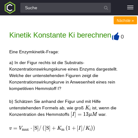
Alle Fragen
»
Nächste
Kinetik Konstante Ki berechnen
0
+
Eine Enzymkinetik-Frage:
a) In der Figur rechts ist die Substrats-
Konzentrationswirkungskurve eines Enzyms dargestellt.
Welche der untenstehenden Figuren zeigt die
Konzentrationswirkungkurve in Anwesenheit eines rein
kompetitiven Hemmstoff I?
b) Schätzen Sie anhand der Figur und mit Hilfe
K_{i}
untenstehenden Formels ab, wie groß
ist, wenn die
K
i
[I]=13
[
]
=
1
3
Konzentration des Hemmstoffs
war.
I
μ
M
\mu
v=V_{\max } \cdot[\mathrm{S}] /\left([\mathrm{S}
M
=
⋅
[
S
]
/
(
[
S
]
+
(
1
+
[
]
/
)
)
v
V
K
I
K
m
a
x
m
i