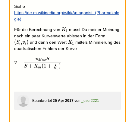
Siehe
https://de.m.wikipedia.org/wiki/Antagonist_(Pharmakolo
gie)
K_1
Für die Berechnung von
musst Du meiner Meinung
K
1
(S_i,
nach ein paar Kurvenwerte ablesen in der Form
v_i )
(
,
)
K_1
und dann den Wert
mittels Minimierung des
S
v
K
1
i
i
quadratischen Fehlers der Kurve
v
S
v = \frac{v_{Max} S }{ S+K_m(1+\frac{I}{K_1})}
M
a
x
=
v
I
+
(
1
+
)
S
K
m
K
1
Beantwortet
25 Apr 2017
von
_user2221