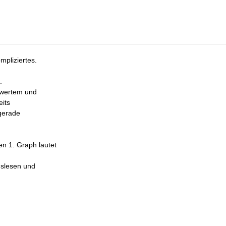
mpliziertes.
.
ßwertem und
eits
gerade
en 1. Graph lautet
uslesen und