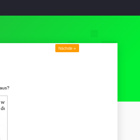
»
Nächste
 aus?