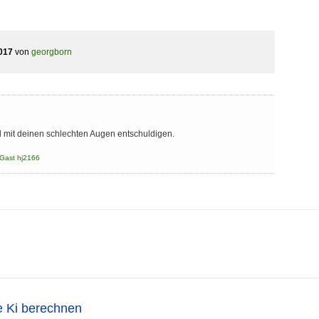
017
von
georgborn
l mit deinen schlechten Augen entschuldigen.
Gast hj2166
e Ki berechnen