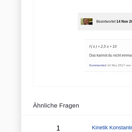
Beantwortet
14 Nov 2
f ( x ) = 2,5·x + 10
Das kannst du nicht einma
Kommentiert
14 Nov 2017
von
Ähnliche Fragen
1
Kinetik Konstant