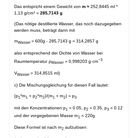
Das entspricht einem Gewicht von
m ≈
252,8445 ml *
1,13 g/cm³ =
285,7143 g
(Das nötige destillierte Wasser, das noch dazugegeben
werden muss, beträgt dann mit
m
= 600g - 285,7143 g = 314,2857 g
Wasser
also entsprechend der Dichte von Wasser bei
−3
Raumtemperatur ρ
= 0,998203 g·cm
Wasser
V
= 314,8515 ml)
Wasser
c) Die Mischungsgleichung für diesen Fall lautet:
(p
*m
+ p
*m
)/(m
+ m
) = p
1
1
2
2
1
2
3
mit den Konzentrationen p
= 0.05, p
= 0.35, p
= 0.12
1
2
3
und der vorgegebenen Masse m
= 220g.
1
Diese Formel ist nach m
aufzulösen:
2