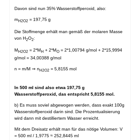
Davon sind nun 35% Wasserstoffperoxid, also:
m
= 197,75 g
H2O2
Die Stoffmenge erhält man gemäß der molaren Masse
von H
O
:
2
2
M
= 2*M
+ 2*M
= 2*1,00794 g/mol + 2*15,9994
H2O2
H
O
g/mol = 34,00388 g/mol
n = m/M ⇒ n
= 5,8155 mol
H2O2
In 500 ml sind also etwa 197,75 g
Wasserstoffperoxid, das entspricht 5,8155 mol.
b) Es muss soviel abgewogen werden, dass exakt 100g
Wasserstoffperoxid darin sind. Die Prozentualisierung
wird dann mit destilliertem Wasser erreicht.
Mit dem Dreisatz erhält man für das nötige Volumen: V
= 500 ml / 1,9775 ≈ 252,8445 ml