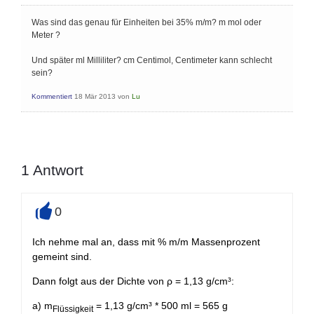
Was sind das genau für Einheiten bei 35% m/m? m mol oder
Meter ?
Und später ml Milliliter? cm Centimol, Centimeter kann schlecht
sein?
Kommentiert
18 Mär 2013
von
Lu
1
Antwort
0
+
Ich nehme mal an, dass mit % m/m Massenprozent
gemeint sind.
Dann folgt aus der Dichte von ρ = 1,13 g/cm³:
a) m
= 1,13 g/cm³ * 500 ml = 565 g
Flüssigkeit