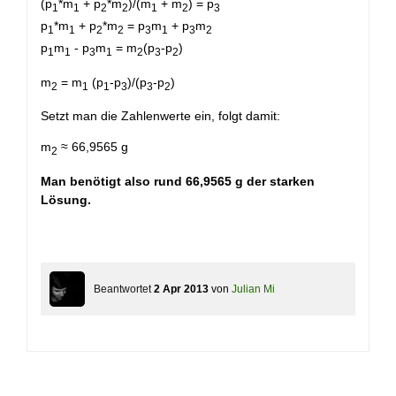
(p
*m
+ p
*m
)/(m
+ m
) = p
1
1
2
2
1
2
3
p
*m
+ p
*m
= p
m
+ p
m
1
1
2
2
3
1
3
2
p
m
- p
m
= m
(p
-p
)
1
1
3
1
2
3
2
m
= m
(p
-p
)/(p
-p
)
2
1
1
3
3
2
Setzt man die Zahlenwerte ein, folgt damit:
m
≈ 66,9565 g
2
Man benötigt also rund 66,9565 g der starken
Lösung.
Beantwortet
2 Apr 2013
von
Julian Mi