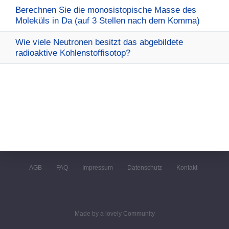
Berechnen Sie die monosistopische Masse des
Moleküls in Da (auf 3 Stellen nach dem Komma)
Wie viele Neutronen besitzt das abgebildete
radioaktive Kohlenstoffisotop?
AGB
FAQ
Impressum
Datenschutz
Kontakt
Made by a lovely Community