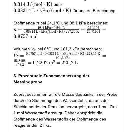
{p_2}
\text{J/(mol·K)}
8
,
3
1
4
J/(mol
·
K)
0,08314\
oder
\text{L·kPa/(mol·K)}
0
,
0
8
3
1
4
L
·
kPa/(mol
·
K)
für unsere Berechnung.
n
Stoffmenge
bei 24,1°C und 98,1 kPa berechnen:
n
9
8
,
1
kPa
×
0
,
2
4
4
L
2
4
,
1
1
9
4
n = \frac{98,1\
=
=
=
n
0
,
0
8
3
1
4
L
·
kPa/(mol
·
K)
×
2
9
7
,
2
5
K
2
4
,
7
1
9
5
1
\text{kPa} \times
0
,
9
7
5
7
mol
0,244\ \text{L}}
{0,08314\
V_2
Volumen
bei 0°C und 101,3 kPa berechnen:
V
2
\text{L·kPa/(mol·K)}
0
,
9
7
5
7
mol
×
0
,
0
8
3
1
4
L
·
kPa/(mol
·
K)
×
2
7
3
,
1
5
K
V_2 = \frac{0,9757\
=
=
V
2
\times 297,25\
1
0
1
,
3
kPa
\text{mol} \times
2
2
,
3
1
2
8
3
=
0
,
2
2
0
2
m
=
2
2
0
,
2
L
\text{K}} =
1
0
1
,
3
0,08314\
\frac{24,1194}
\text{L·kPa/(mol·K)}
3. Prozentuale Zusammensetzung der
{24,71951} = 0,9757\
\times 273,15\
\text{mol}
Messingprobe
\text{K}}{101,3\
\text{kPa}} =
Zuerst bestimmen wir die Masse des Zinks in der Probe
\frac{22,3128}{101,3}
durch die Stoffmenge des Wasserstoffs, da aus der
= 0,2202\ \text{m}^3
Stöchiometrie der Reaktion hervorgeht, dass 1 mol Zink
= 220,2\ \text{L}
1 mol Wasserstoff erzeugt. Daher entspricht die
Stoffmenge des Wasserstoffs der Stoffmenge des
reagierenden Zinks.