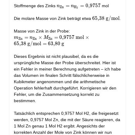
n_{\text{Zn}}
=
=
0
,
9
7
5
7
Stoffmenge des Zinks
mol
n
n
Zn
H
2
=
n_{\text{H}_2}
65,38\
6
5
,
3
8
g/mol
Die molare Masse von Zink beträgt etwa
.
= 0,9757
\text{g/mol}
Masse von Zink in der Probe:
m_{\text{Zn}}
=
×
=
0
,
9
7
5
7
mol
×
m
n
M
Zn
Zn
Zn
=
6
5
,
3
8
g/mol
=
6
3
,
8
0
g
n_{\text{Zn}}
\times
Dieses Ergebnis ist nicht plausibel, da es die
M_{\text{Zn}}
ursprüngliche Masse der Probe überschreitet. Hier ist
= 0,9757\
ein Fehler in meiner Berechnung aufgetreten – ich habe
\text{mol}
das Volumen im finalen Schritt fälschlicherweise in
\times 65,38\
Kubikmeter angenommen und die arithmetische
\text{g/mol}
Operation fehlerhaft durchgeführt. Korrigieren wir den
= 63,80\
Fehler, um die Zusammensetzung korrekt zu
\text{g}
bestimmen.
Tatsächlich entsprechen 0,9757 Mol H2, die freigesetzt
werden, 0,9757 Mol Zn, die mit der Säure reagieren, da
1 Mol Zn genau 1 Mol H2 ergibt. Angesichts der
korrekten Anzahl der Mole von Zink können wir nun