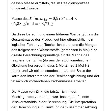
dessen Masse ermitteln, die im Reaktionsprozess
umgesetzt wurde:
m_{\text{Zn}}
=
0
,
9
7
5
7
mol
×
Masse des Zinks:
m
Zn
= 0,9757\
6
5
,
3
8
g/mol
=
6
3
,
7
7
g
\text{mol}
\times 65,38\
Da diese Berechnung einen höheren Wert ergibt als die
\text{g/mol}
Gesamtmasse der Probe, liegt hier offensichtlich ein
= 63,77\
logischer Fehler vor. Tatsächlich bietet uns die Menge
\text{g}
des freigesetzten Wasserstoffs (gemessen in Mol) eine
direkte Berechnungsgrundlage für die Menge des
reagierenden Zinks (da aus der stöchiometrischen
Gleichung hervorgeht, dass 1 Mol Zn zu 1 Mol H2
führt), und wir sollten stattdessen auf der Basis der
korrekten Interpretation der Reaktionsgleichung und der
tatsächlich vorhandenen Probenmasse arbeiten.
Die Masse von Zink, die tatsächlich in der
Messingprobe vorhanden war, basierte auf einem
Missverständnis in der Berechnung. Die Interpretation
der Berechnung zur Ermittlung der Zusammensetzung