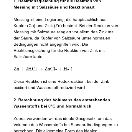
1. Reaktionsgleichung für die Reaktion von
Messing mit Salzsäure und Reaktionsart
Messing ist eine Legierung, die hauptsächlich aus
Kupfer (Cu) und Zink (Zn) besteht. Bei der Reaktion von
Messing mit Salzsäure reagiert vor allem das Zink mit
der Säure, da Kupfer von Salzsäure unter normalen
Bedingungen nicht angegriffen wird. Die
Reaktionsgleichung für die Reaktion von Zink mit
Salzsäure lautet:
\text{Zn} +
Zn
+
2
HCl
→
ZnCl
+
H
↑
2
2
2\text{HCl}
\rightarrow
Diese Reaktion ist eine Redoxreaktion, bei der Zink
\text{ZnCl}_2
oxidiert und Wasserstoff reduziert wird.
+ \text{H}_2
\uparrow
2. Berechnung des Volumens des entstehenden
Wasserstoffs bei 0°C und Normaldruck
Zuerst verwenden wir das ideale Gasgesetz, um das
Volumen des Wasserstoffs bei Standardbedingungen zu
berechnen. Die allgemeine Form des idealen