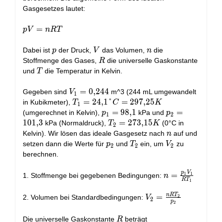
Gasgesetzes lautet:
pV
=
p
V
n
R
T
=
nRT
p
V
n
Dabei ist
der Druck,
das Volumen,
die
p
V
n
R
Stoffmenge des Gases,
die universelle Gaskonstante
R
T
und
die Temperatur in Kelvin.
T
V_1
=
0
,
2
4
4
Gegeben sind
m^3 (244 mL umgewandelt
V
1
=
T_1 =
=
2
4
,
1
°
=
2
9
7
,
2
5
in Kubikmeter),
T
C
K
1
0,244
24,1°C
p_1
=
9
8
,
1
p_2
=
(umgerechnet in Kelvin),
kPa und
p
p
1
2
=
=
=
1
0
1
,
3
T_2 =
=
2
7
3
,
1
5
kPa (Normaldruck),
(0°C in
T
K
2
297,25K
98,1
101,3
273,15K
n
Kelvin). Wir lösen das ideale Gasgesetz nach
auf und
n
p_2
T_2
V_2
setzen dann die Werte für
und
ein, um
zu
p
T
V
2
2
2
berechnen.
p
V
n =
=
1
1
1. Stoffmenge bei gegebenen Bedingungen:
n
R
T
1
\frac{p_1
V_1}{R
n
R
T
V_2 =
=
2
2. Volumen bei Standardbedingungen:
V
2
p
2
T_1}
\frac{nR
T_2}
R
8,314\
Die universelle Gaskonstante
beträgt
R