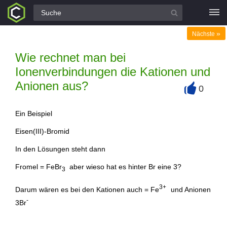
Alle Fragen
»
Nächste
Wie rechnet man bei
Ionenverbindungen die Kationen und
Anionen aus?
0
+
Ein Beispiel
Eisen(III)-Bromid
In den Lösungen steht dann
Fromel = FeBr
aber wieso hat es hinter Br eine 3?
3
3+
Darum wären es bei den Kationen auch = Fe
und Anionen
-
3Br