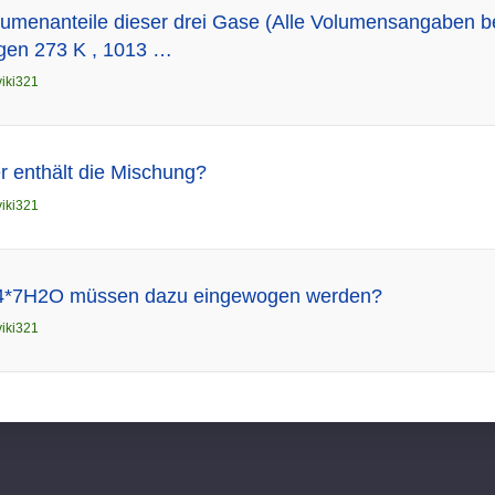
umenanteile dieser drei Gase (Alle Volumensangaben b
gen 273 K , 1013 …
viki321
r enthält die Mischung?
viki321
O4*7H2O müssen dazu eingewogen werden?
viki321