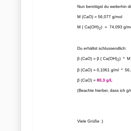
Nun benötigst du weiterhin 
M (CaO) = 56,077 g/mol
M ( Ca(OH)
) = 74,093 g/m
2
Du erhältst schlussendlich:
β (CaO) = β ( Ca(OH)
) * M
2
β (CaO) = 0,1061 g/ml * 56,
β
(CaO) =
80,3 g/L
(Beachte hierbei, dass ich g
Viele Grüße :)