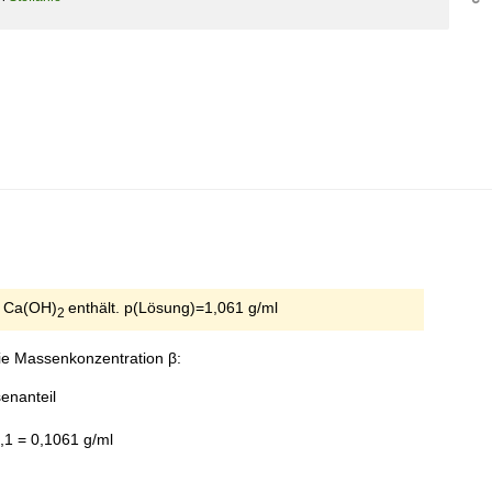
% Ca(OH)
enthält. p(Lösung)=1,061 g/ml
2
ie Massenkonzentration β:
enanteil
 0,1061 g/ml