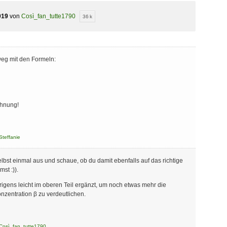
019
von
Così_fan_tutte1790
36 k
eg mit den Formeln:
chnung!
Steffanie
bst einmal aus und schaue, ob du damit ebenfalls auf das richtige
st :)).
igens leicht im oberen Teil ergänzt, um noch etwas mehr die
entration β zu verdeutlichen.
Così_fan_tutte1790