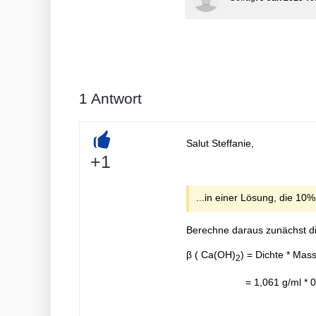
1
Antwort
Salut Steffanie,
+
+1
...in einer Lösung, die 10
Berechne daraus zunächst d
β ( Ca(OH)
) = Dichte * Mass
2
= 1,061 g/ml * 0,1 =