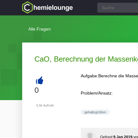
Alle Fragen
CaO, Berechnung der Massenko
Aufgabe:Berechne die Massen
+
0
Problem/Ansatz:
4,5k
Aufrufe
gehaltsgrößen
Gefragt
9 Jan 2019
v