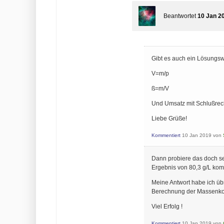
Beantwortet
10 Jan 2
Gibt es auch ein Lösungsw
V=m/p
ß=m/V
Und Umsatz mit Schlußre
Liebe Grüße!
Kommentiert
10 Jan 2019
von
Dann probiere das doch sel
Ergebnis von 80,3 g/L komm
Meine Antwort habe ich übr
Berechnung der Massenkonz
Viel Erfolg !
Kommentiert
10 Jan 2019
von