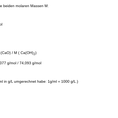
die beiden molaren Massen M:
ol
 (CaO) / M ( Ca(OH)
)
2
077 g/mol / 74,093 g/mol
/ml in g/L umgerechnet habe: 1g/ml = 1000 g/L.)