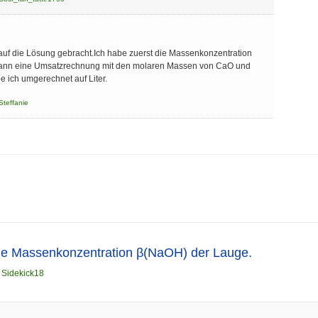
 auf die Lösung gebracht.Ich habe zuerst die Massenkonzentration
ann eine Umsatzrechnung mit den molaren Massen von CaO und
ich umgerechnet auf Liter.
Steffanie
ie Massenkonzentration β(NaOH) der Lauge.
n
Sidekick18