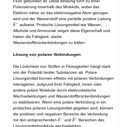
Fluor gebunden ist. Diese Bindung führt zu einer
Polarisierung innerhalb des Moleküls, wobei das
Elektron näher an das elektronegative Atom gezogen
\delta
wird und der Wasserstoff eine partielle positive Ladung
+
aufweist. Protische Lösungsmittel wie Wasser,
δ
Alkohole und Ammoniak zeigen diese Eigenschaft und
haben die Fähigkeit, starke
Wasserstoffbrückenbindungen zu bilden.
Lösung von polaren Verbindungen
Die Löslichkeit von Stoffen in Flüssigkeiten hängt stark
von der Polarität beider Substanzen ab. Polare
Lösungsmittel können effektiv mit polaren Verbindungen
interagieren, aufgrund ihrer Fähigkeit, Ionen oder
andere polare Moleküle durch elektrostatische
Wechselwirkungen und Wasserstoffbrückenbindungen
zu stabilisieren. Wenn eine polare Verbindung in ein
protisches polares Lösungsmittel gegeben wird, können
die positiven und negativen Bereiche der Verbindung
−
+
\delta^-
\delta^+
mit den entsprechenden
und
Bereichen des
δ
δ
Lösungsmittelmoleküls wechselwirken.