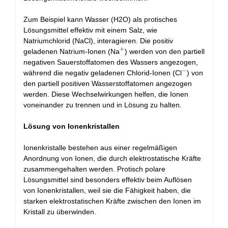
Zum Beispiel kann Wasser (H2O) als protisches
Lösungsmittel effektiv mit einem Salz, wie
Natriumchlorid (NaCl), interagieren. Die positiv
+
^+
geladenen Natrium-Ionen (Na
) werden von den partiell
negativen Sauerstoffatomen des Wassers angezogen,
−
^-
während die negativ geladenen Chlorid-Ionen (Cl
) von
den partiell positiven Wasserstoffatomen angezogen
werden. Diese Wechselwirkungen helfen, die Ionen
voneinander zu trennen und in Lösung zu halten.
Lösung von Ionenkristallen
Ionenkristalle bestehen aus einer regelmäßigen
Anordnung von Ionen, die durch elektrostatische Kräfte
zusammengehalten werden. Protisch polare
Lösungsmittel sind besonders effektiv beim Auflösen
von Ionenkristallen, weil sie die Fähigkeit haben, die
starken elektrostatischen Kräfte zwischen den Ionen im
Kristall zu überwinden.