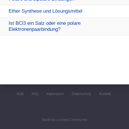
Ether Synthese und Lösungsmittel
Ist BCl3 ein Salz oder eine polare
Elektronenpaarbindung?
AGB
FAQ
Impressum
Datenschutz
Kontakt
Made by a lovely Community