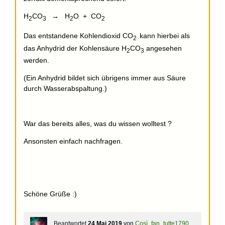
H
CO
→ H
O + CO
2
3
2
2
Das entstandene Kohlendioxid CO
kann hierbei als
2
das Anhydrid der Kohlensäure H
CO
angesehen
2
3
werden.
(Ein Anhydrid bildet sich übrigens immer aus Säure
durch Wasserabspaltung.)
War das bereits alles, was du wissen wolltest ?
Ansonsten einfach nachfragen.
Schöne Grüße :)
Beantwortet
24 Mai 2019
von
Così_fan_tutte1790