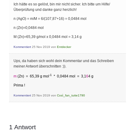
Ich hätte es so gelöst, bin mir nicht sicher. Ich bitte um Hilfe/
Überprüfung und danke ganz herzlich!
n (AgO) = m/M = 6/(107,87+16) = 0,0484 mol
n (Zn)=0,0484 mol
M (Zn)=65,39 g/mol x 0,0484 mol = 3,14 g
Kommentiert
25 Nov 2019
von
Entdecker
Ups, da haben sich wohl dein Kommentar und das Schreiben
meiner Antwort überschnitten :)).
-1
m
(Zn) = 65,39 g mol
* 0,0484 mol = 3,1
6
4 g
Prima !
Kommentiert
25 Nov 2019
von
Così_fan_tutte1790
1
Antwort