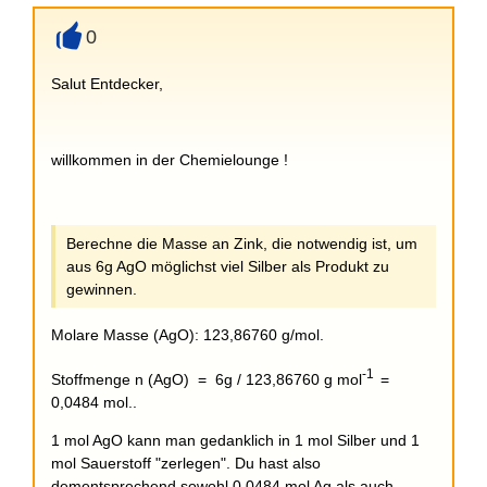
0
+
Salut Entdecker,
willkommen in der Chemielounge !
Berechne die Masse an Zink, die notwendig ist, um
aus 6g AgO möglichst viel Silber als Produkt zu
gewinnen.
Molare Masse (AgO): 123,86760 g/mol.
-1
Stoffmenge n (AgO) = 6g / 123,86760 g mol
=
0,0484 mol..
1 mol AgO kann man gedanklich in 1 mol Silber und 1
mol Sauerstoff "zerlegen". Du hast also
dementsprechend sowohl 0,0484 mol Ag als auch