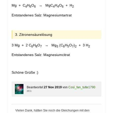
Mg + C
H
O
→ MgC
H
O
+ H
4
6
6
4
4
6
2
Entstandenes Salz: Magnesiumtartrat
3. Zitronensäurelösung
3 Mg + 2 C
H
O
→ Mg
(C
H
O
)
+ 3 H
6
8
7
3
6
5
7
2
2
Entstandenes Salz: Magnesiumcitrat
Schöne Grüße :)
Beantwortet
27 Nov 2019
von
Così_fan_tutte1790
36 k
Vielen Dank, hätten Sie noch die Gleichungen mit den