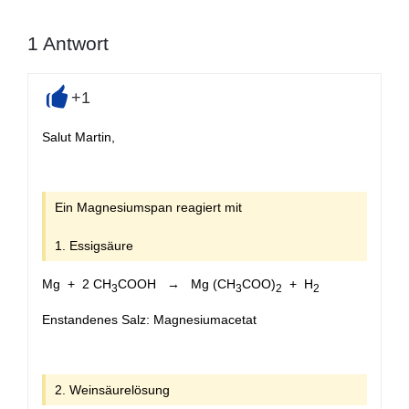
1
Antwort
+1
+
Salut Martin,
Ein Magnesiumspan reagiert mit
1. Essigsäure
Mg + 2 CH
COOH → Mg (CH
COO)
+ H
3
3
2
2
Enstandenes Salz: Magnesiumacetat
2. Weinsäurelösung