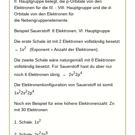
II. Hauptgruppe belegt, die p-Orbitale von den
Elektronen für die III. - VIII. Hauptgruppe und die d-
Orbitale von den Elektronen für
die Nebengruppenelemente.
Beispiel Sauerstoff: 8 Elektronen, VI. Hauptgruppe
Die erste Schale ist mit 2 Elektronen vollständig besetzt
2
→ 1s
(Exponent = Anzahl der Elektronen).
Die zweite Schale wäre naturgemäß mit 8 Elektronen
vollständig besetzt. Für Sauerstoff hast du aber nur
2
4
noch 6 Elektronen übrig → 2s
2p
Die Elektronenkonfiguration von Sauerstoff ist somit
2
2
4
1s
2s
2p
.
Noch ein Beispiel für eine höhere Elektronenzahl: Zn
mit 30 Elektronen
2
1. Schale: 1s
2
6
2. Schale: 2s
2p