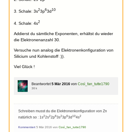
2
6
10
3. Schale: 3s
3p
3d
2
4. Schale: 4s
Addierst du sämtliche Exponenten, erhältst du wieder
die Elektronenanzahl 30.
Versuche nun analog die Elektronenkonfiguration von
Silicium und Kohlenstoff :)).
Viel Glück !
Beantwortet
5 Mär 2016
von
Così_fan_tutte1790
36 k
Schreiben musst du die Elektronenkonfiguration von Zn
2
2
6
2
6
10
2
natürlich so : 1s
2s
2p
3s
3p
3d
4s
Kommentiert
5 Mär 2016
von
Così_fan_tutte1790