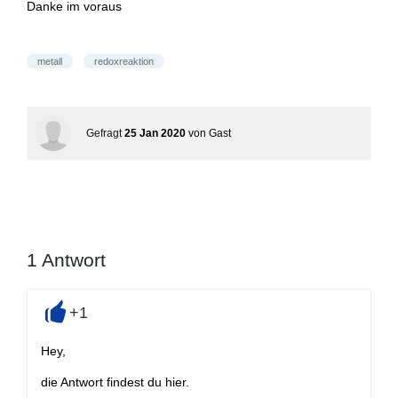
Danke im voraus
metall
redoxreaktion
Gefragt
25 Jan 2020
von
Gast
1
Antwort
+1
+
Hey,
die Antwort findest du hier.