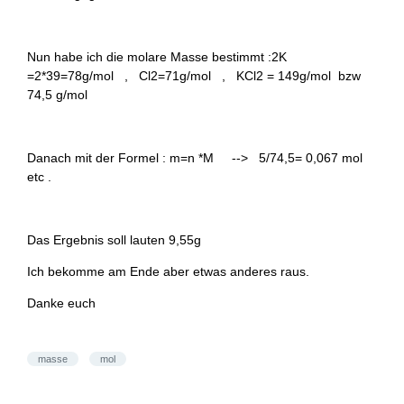
Nun habe ich die molare Masse bestimmt :2K
=2*39=78g/mol , Cl2=71g/mol , KCl2 = 149g/mol bzw
74,5 g/mol
Danach mit der Formel : m=n *M --> 5/74,5= 0,067 mol
etc .
Das Ergebnis soll lauten 9,55g
Ich bekomme am Ende aber etwas anderes raus.
Danke euch
masse
mol