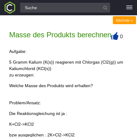
Alle Fragen
»
Nächste
Masse des Produkts berechnen
0
+
Aufgabe:
5 Gramm Kalium (K(s)) reagieren mit Chlorgas (Cl2(g)) um
Kaliumchlorid (KCl(s))
zu erzeugen:
Welche Masse des Produkts wird erhalten?
Problem/Ansatz:
Die Reaktionsgleichung ist ja :
K+Cl2->KCl2
bzw ausgeglichen : 2K+Cl2->KCl2