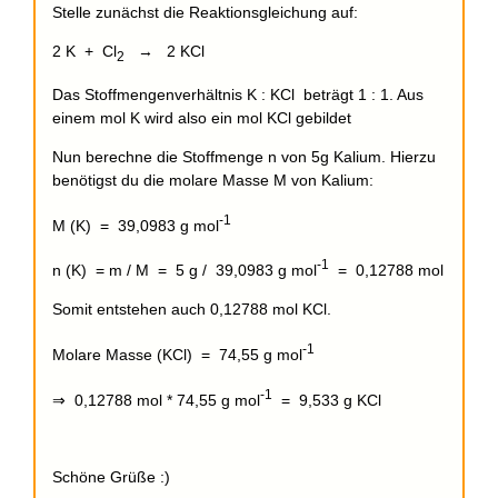
Stelle zunächst die Reaktionsgleichung auf:
2 K + Cl
→ 2 KCl
2
Das Stoffmengenverhältnis K : KCl beträgt 1 : 1. Aus
einem mol K wird also ein mol KCl gebildet
Nun berechne die Stoffmenge n von 5g Kalium. Hierzu
benötigst du die molare Masse M von Kalium:
-1
M (K) = 39,0983 g mol
-1
n (K) = m / M = 5 g / 39,0983 g mol
= 0,12788 mol
Somit entstehen auch 0,12788 mol KCl.
-1
Molare Masse (KCl) = 74,55 g mol
-1
⇒ 0,12788 mol * 74,55 g mol
= 9,533 g KCl
Schöne Grüße :)