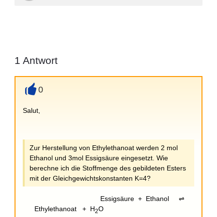
1
Antwort
0
+
Salut,
Zur Herstellung von Ethylethanoat werden 2 mol
Ethanol und 3mol Essigsäure eingesetzt. Wie
berechne ich die Stoffmenge des gebildeten Esters
mit der Gleichgewichtskonstanten K=4?
Essigsäure + Ethanol ⇌
Ethylethanoat + H
O
2