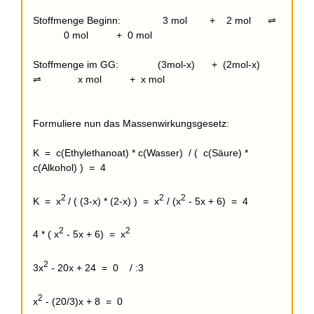
Stoffmenge Beginn: 3 mol + 2 mol ⇌
0 mol + 0 mol
Stoffmenge im GG: (3mol-x) + (2mol-x)
⇌ x mol + x mol
Formuliere nun das Massenwirkungsgesetz:
K = c(Ethylethanoat) * c(Wasser) / ( c(Säure) *
c(Alkohol) ) = 4
2
2
2
K = x
/ ( (3-x) * (2-x) ) = x
/ (x
- 5x + 6) = 4
2
2
4 * ( x
- 5x + 6) = x
2
3x
- 20x + 24 = 0 / :3
2
x
- (20/3)x + 8 = 0