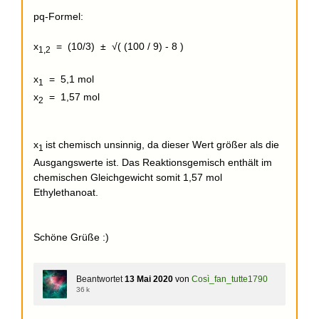
pq-Formel:
x
= (10/3) ± √( (100 / 9) - 8 )
1,2
x
= 5,1 mol
1
x
= 1,57 mol
2
x
ist chemisch unsinnig, da dieser Wert größer als die
1
Ausgangswerte ist. Das Reaktionsgemisch enthält im
chemischen Gleichgewicht somit 1,57 mol
Ethylethanoat.
Schöne Grüße :)
Beantwortet
13 Mai 2020
von
Così_fan_tutte1790
36 k