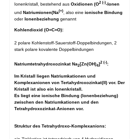
2 (-)
Ionenkristall, bestehend aus
Oxidionen (O
-Ionen
(+)
und
Natriumionen(Na
, also eine
ionische Bindung
oder
Ionenbeziehung
genannt
Kohlendioxid (O=C=O):
2 polare Kohlenstoff-Sauerstoff-Doppelbindungen, 2
stark polare kovalente Doppelbindungen
2 (-)
Natriumtetrahydroxozinkat Na
[Zn(OH)
]
:
2
4
Im Kristall liegen Natriumkationen und
Komplexanionen von Tertahydroxozinkat(II) vor. Der
Kristall ist also ein Ionenkristall.
Es liegt eine ionische Bindung (Ionenbeziehung)
zwischen den Natriumkationen und den
Tetrahydroxozinkat-Anionen vor.
Struktur des Tetrahydroxo-Komplexanions: