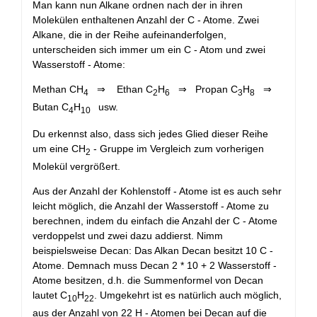
Man kann nun Alkane ordnen nach der in ihren
Molekülen enthaltenen Anzahl der C - Atome. Zwei
Alkane, die in der Reihe aufeinanderfolgen,
unterscheiden sich immer um ein C - Atom und zwei
Wasserstoff - Atome:
Methan CH
⇒ Ethan C
H
⇒ Propan C
H
⇒
4
2
6
3
8
Butan C
H
usw.
4
10
Du erkennst also, dass sich jedes Glied dieser Reihe
um eine CH
- Gruppe im Vergleich zum vorherigen
2
Molekül vergrößert.
Aus der Anzahl der Kohlenstoff - Atome ist es auch sehr
leicht möglich, die Anzahl der Wasserstoff - Atome zu
berechnen, indem du einfach die Anzahl der C - Atome
verdoppelst und zwei dazu addierst. Nimm
beispielsweise Decan: Das Alkan Decan besitzt 10 C -
Atome. Demnach muss Decan 2 * 10 + 2 Wasserstoff -
Atome besitzen, d.h. die Summenformel von Decan
lautet C
H
. Umgekehrt ist es natürlich auch möglich,
10
22
aus der Anzahl von 22 H - Atomen bei Decan auf die