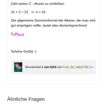
Zahl seiner C - Atome zu schließen:
2n + 2 = 22 ⇒ n = 10.
Die allgemeine Summenformel der Alkane, die man sich
gut einprägen sollte, lautet also dementsprechend.
C
H
n
2n+2
Schöne Grüße :)
Beantwortet
1 Jun 2020
von
Così_fan_tutte1790
36 k
Ähnliche Fragen