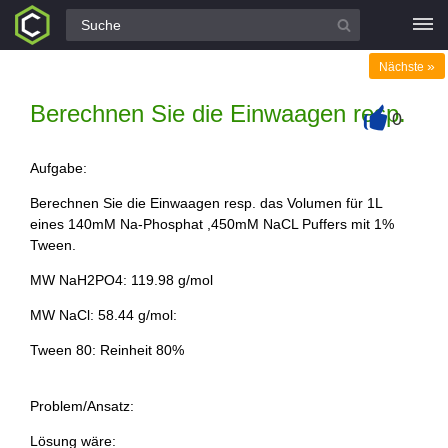
Alle Fragen
»
Nächste
Berechnen Sie die Einwaagen resp.
0
+
Aufgabe:
Berechnen Sie die Einwaagen resp. das Volumen für 1L
eines 140mM Na-Phosphat ,450mM NaCL Puffers mit 1%
Tween.
MW NaH2PO4: 119.98 g/mol
MW NaCl: 58.44 g/mol:
Tween 80: Reinheit 80%
Problem/Ansatz:
Lösung wäre: