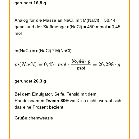
gerundet
16,8 g
Analog für die Masse an NaCl, mit M(NaCl) = 58,44
g/mol und der Stoffmenge n(NaCl) = 450 mmol = 0,45
mol
m(NaCl) = n(NaCl) * M(NaCl)
5
8
,
4
4
⋅
g
m(NaCl) = 0,45\cdot mol\cdot \frac{58,44\cdot g}{
(
)
=
0
,
4
5
⋅
⋅
=
2
6
,
2
9
8
⋅
m
N
a
C
l
m
o
l
g
m
o
l
gerundet
26,3 g
Bei dem Emulgator, Seife, Tensid mit dem
Handelsnamen
Tween 80®
weiß ich nicht, worauf sich
das eine Prozent bezieht.
Grüße chemweazle