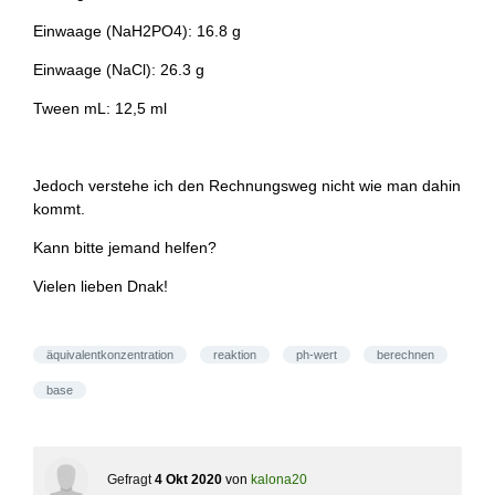
Einwaage (NaH2PO4): 16.8 g
Einwaage (NaCl): 26.3 g
Tween mL: 12,5 ml
Jedoch verstehe ich den Rechnungsweg nicht wie man dahin
kommt.
Kann bitte jemand helfen?
Vielen lieben Dnak!
äquivalentkonzentration
reaktion
ph-wert
berechnen
base
Gefragt
4 Okt 2020
von
kalona20