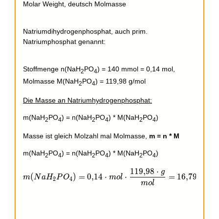
Molar Weight, deutsch Molmasse
Natriumdihydrogenphosphat, auch prim.
Natriumphosphat genannt:
Stoffmenge n(NaH
PO
) = 140 mmol = 0,14 mol,
2
4
Molmasse M(NaH
PO
) = 119,98 g/mol
2
4
Die Masse an Natriumhydrogenphosphat:
m(NaH
PO
) = n(NaH
PO
) * M(NaH
PO
)
2
4
2
4
2
4
Masse ist gleich Molzahl mal Molmasse,
m = n * M
m(NaH
PO
) = n(NaH
PO
) * M(NaH
PO
)
2
4
2
4
2
4
1
1
9
,
9
8
⋅
g
m(NaH_{2}PO_{4}) = 0,14\cdot mol\cdot \frac{ 11
(
)
=
0
,
1
4
⋅
⋅
=
1
6
,
7
9
7
2
⋅
m
N
a
H
P
O
m
o
l
g
2
4
m
o
l